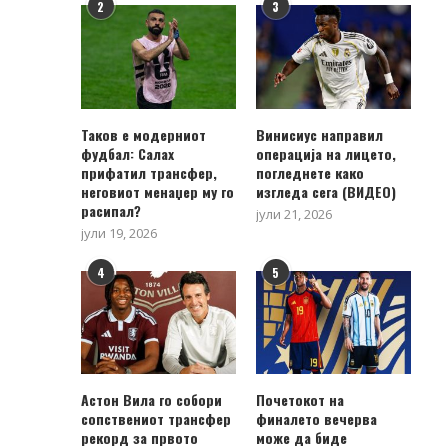
2
3
Таков е модерниот
Винисиус направил
фудбал: Салах
операција на лицето,
прифатил трансфер,
погледнете како
неговиот менаџер му го
изгледа сега (ВИДЕО)
расипал?
јули 21, 2026
јули 19, 2026
4
5
Астон Вила го собори
Почетокот на
сопствениот трансфер
финалето вечерва
рекорд за првото
може да биде