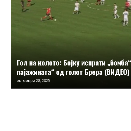
Гол на колото: Бојку испрати „бомба“
пајажината“ од голот Брера (ВИДЕО)
октомври 28, 2025