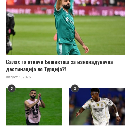
Салах го откачи Бешикташ за изненадувачка
дестинација во Турција?!
август 1, 2026
2
3