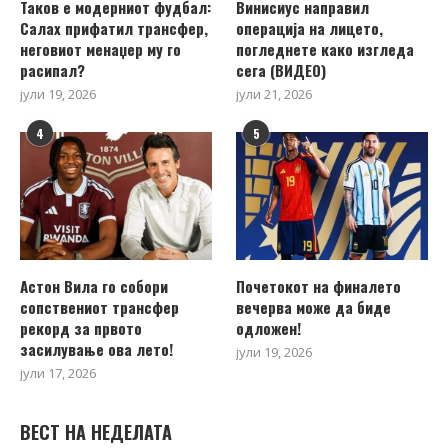
Таков е модерниот фудбал:
Винисиус направил
Салах прифатил трансфер,
операција на лицето,
неговиот менаџер му го
погледнете како изгледа
расипал?
сега (ВИДЕО)
јули 19, 2026
јули 21, 2026
4
5
Астон Вила го собори
Почетокот на финалето
сопствениот трансфер
вечерва може да биде
рекорд за првото
одложен!
засилување ова лето!
јули 19, 2026
јули 17, 2026
ВЕСТ НА НЕДЕЛАТА