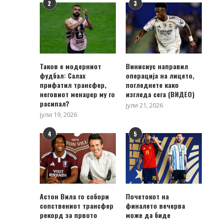
2
3
Таков е модерниот
Винисиус направил
фудбал: Салах
операција на лицето,
прифатил трансфер,
погледнете како
неговиот менаџер му го
изгледа сега (ВИДЕО)
расипал?
јули 21, 2026
јули 19, 2026
4
5
Астон Вила го собори
Почетокот на
сопствениот трансфер
финалето вечерва
рекорд за првото
може да биде