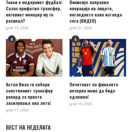
Таков е модерниот фудбал:
Винисиус направил
Салах прифатил трансфер,
операција на лицето,
неговиот менаџер му го
погледнете како изгледа
расипал?
сега (ВИДЕО)
јули 19, 2026
јули 21, 2026
4
5
Астон Вила го собори
Почетокот на финалето
сопствениот трансфер
вечерва може да биде
рекорд за првото
одложен!
засилување ова лето!
јули 19, 2026
јули 17, 2026
ВЕСТ НА НЕДЕЛАТА