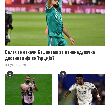
Салах го откачи Бешикташ за изненадувачка
дестинација во Турција?!
август 1, 2026
2
3