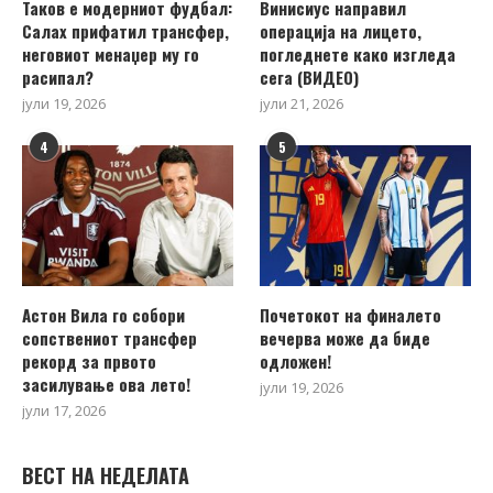
Таков е модерниот фудбал:
Винисиус направил
Салах прифатил трансфер,
операција на лицето,
неговиот менаџер му го
погледнете како изгледа
расипал?
сега (ВИДЕО)
јули 19, 2026
јули 21, 2026
4
5
Астон Вила го собори
Почетокот на финалето
сопствениот трансфер
вечерва може да биде
рекорд за првото
одложен!
засилување ова лето!
јули 19, 2026
јули 17, 2026
ВЕСТ НА НЕДЕЛАТА