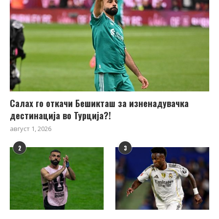
Салах го откачи Бешикташ за изненадувачка
дестинација во Турција?!
август 1, 2026
2
3