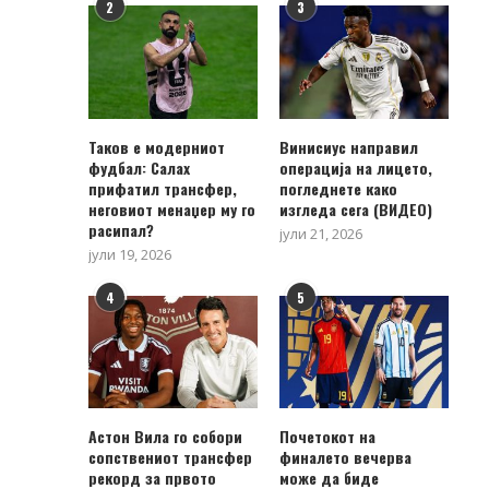
2
3
Таков е модерниот
Винисиус направил
фудбал: Салах
операција на лицето,
прифатил трансфер,
погледнете како
неговиот менаџер му го
изгледа сега (ВИДЕО)
расипал?
јули 21, 2026
јули 19, 2026
4
5
Астон Вила го собори
Почетокот на
сопствениот трансфер
финалето вечерва
рекорд за првото
може да биде