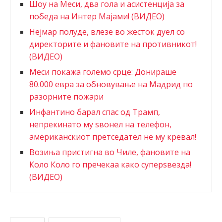
Шоу на Меси, два гола и асистенција за
победа на Интер Мајами! (ВИДЕО)
Нејмар полуде, влезе во жесток дуел со
директорите и фановите на противникот!
(ВИДЕО)
Меси покажа големо срце: Донираше
80.000 евра за обновување на Мадрид по
разорните пожари
Инфантино барал спас од Трамп,
непрекинато му ѕвонел на телефон,
американскиот претседател не му кревал!
Возиња пристигна во Чиле, фановите на
Коло Коло го пречекаа како суперѕвезда!
(ВИДЕО)