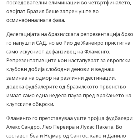
последователни елиминации во четвртфиналето,
овојпат Бразил беше запрен уште во
осминафиналната фаза.
Делегацијата на бразилската репрезентација брзо
го напушти САД, но во Рио де Жанеиро пристигна
само искусниот дефанзивец на Фламенго.
Репрезентативците кои настапуваат за европски
клубови добија слободни денови и веднаш
заминаа на одмор на различни дестинации,
додека фудбалерите од бразилското првенство
имаат само една недела пауза пред враќањето на
клупските обврски.
Фламенго го претставуваа уште тројца фудбалери:
Алекс Сандро, Лео Переира и Лукас Пакета. Во
составот беа и Нејмар од Сантос, како и Данило