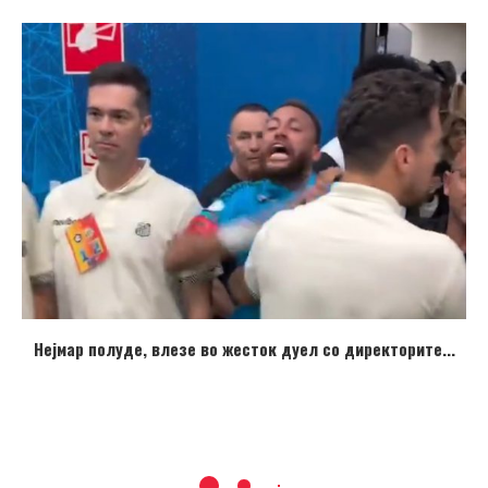
Нејмар полуде, влезе во жесток дуел со директорите...