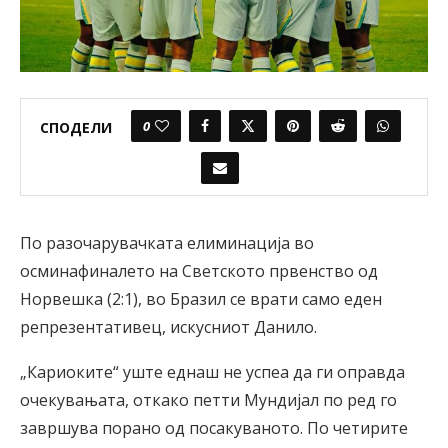
0
СПОДЕЛИ
По разочарувачката елиминација во
осминафиналето на Светското првенство од
Норвешка (2:1), во Бразил се врати само еден
репрезентативец, искусниот Данило.
„Кариоките“ уште еднаш не успеа да ги оправда
очекувањата, откако петти Мундијал по ред го
завршува порано од посакуваното. По четирите