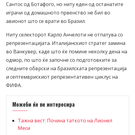
Сантос од Ботафого, но ниту еден од останатите
играчи од домашното првенство не бил во
авионот што се врати во Бразил.
Ниту селекторот Карло Анчелоти не отпатува со
репрезентацијата. Италијанскиот стратег замина
во Ванкувер, каде што ќе помине неколку дена на
одмор, по што ќе започне со подготовките за
следните обврски на бразилската репрезентација
и септемврискиот репрезентативен циклус на
ФИФА.
Можеби ќе ве интересира
Тажна вест: Почина таткото на Лионел
Меси