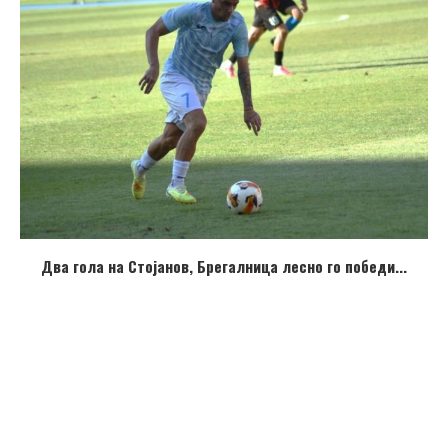
Два гола на Стојанов, Брегалница лесно го победи...