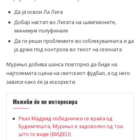
Да ја освои Ла Лига
Добар настап во Лигата на шампионите,
минимум полуфинале
Да ги реши проблемите во соблекувалната и да
ја држи под контрола во текот на сезоната
Мурињо добива шанса повторно да биде на
најголемата сцена на светскиот фудбал, а од него
зависи како ќе ја искористи.
Можеби ќе ве интересира
Реал Мадрид победнички се враќа од
Будимпешта, Мурињо е задоволен од тоа
што го виде (ВИДЕО)