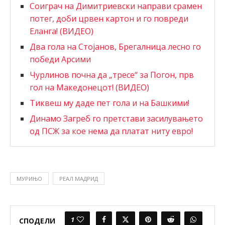
Соиграч на Димитриевски направи срамен
потег, доби црвен картон и го повреди
Еланга! (ВИДЕО)
Два гола на Стојанов, Брегалница лесно го
победи Арсими
Чурлинов почна да „тресе“ за Погон, прв
гол на Македонецот! (ВИДЕО)
Тиквеш му даде пет гола и на Башкими!
Динамо Загреб го претстави засилувањето
од ПСЖ за кое нема да платат ниту евро!
МУРИЊО
РЕАЛ МАДРИД
1
СПОДЕЛИ