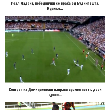
Реал Мадрид победнички се враќа од Будимпешта,
Мурињо...
Соиграч на Димитриевски направи срамен потег, доби
црвен...