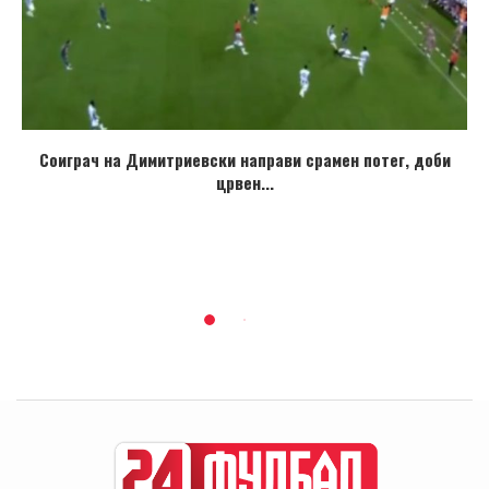
Соиграч на Димитриевски направи срамен потег, доби
црвен...