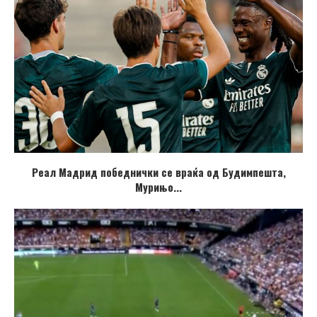
Реал Мадрид победнички се враќа од Будимпешта,
Мурињо...