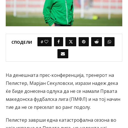
0
СПОДЕЛИ
На денешната прес-конференција, тренерот на
Пелистер, Марјан Секуловски, изрази надеж дека
ќе биде донесена одлука да не се намали Првата
македонска фудбалска лига (ПМФЛ) и на тој начин
тие да не се преселат во ранг подолу.
Пелистер заврши една катастрофална сезона во
која испадна од Првата лига, но надежта кај