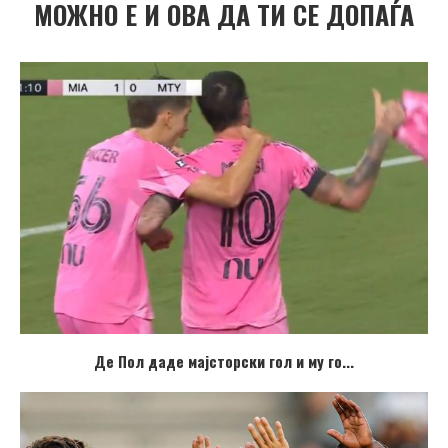
МОЖНО Е И ОВА ДА ТИ СЕ ДОПАЃА
Де Пол даде мајсторски гол и му го...