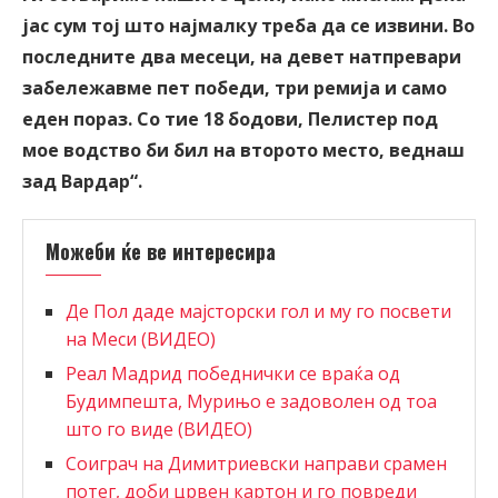
јас сум тој што најмалку треба да се извини. Во
последните два месеци, на девет натпревари
забележавме пет победи, три ремија и само
еден пораз. Со тие 18 бодови, Пелистер под
мое водство би бил на второто место, веднаш
зад Вардар“.
Можеби ќе ве интересира
Де Пол даде мајсторски гол и му го посвети
на Меси (ВИДЕО)
Реал Мадрид победнички се враќа од
Будимпешта, Мурињо е задоволен од тоа
што го виде (ВИДЕО)
Соиграч на Димитриевски направи срамен
потег, доби црвен картон и го повреди