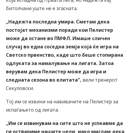
битолчани уште не е згасната.
„Надежта последна умира. Сметам дека
постојат механизми поради кои Пелистер
може да остане во ПМФЛ. Имаше сличен
случај во една соседна земја која ќе игра на
Светско првенство, каде што беше стопирана
одлуката за намалување на лигата. Затоа
верувам дека Пелистер може да игра и
следната сезона во елитата“,
вели тренерот
Секуловски.
Тој им се извини на навивачите на Пелистер за
испаѓањето од лигата.
„Им се извинувам на сите што не успеавме да
ги оствариме нашите цели, иако мислам дека