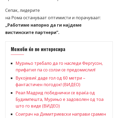
Сепак, лидерите
на Рома остануваат оптимисти и порачуваат:
„Работиме напорно да ги најдеме
вистинските партнери
”
.
Можеби ќе ве интересира
Мурињо требало да го наследи Фергусон,
прифатил па со солзи се предомислил!
Вукојевиќ даде гол од 60 метри –
фантастичен погодок! (ВИДЕО)
Реал Мадрид победнички се враќа од
Будимпешта, Мурињо е задоволен од тоа
што го виде (ВИДЕО)
Соиграч на Димитриевски направи срамен