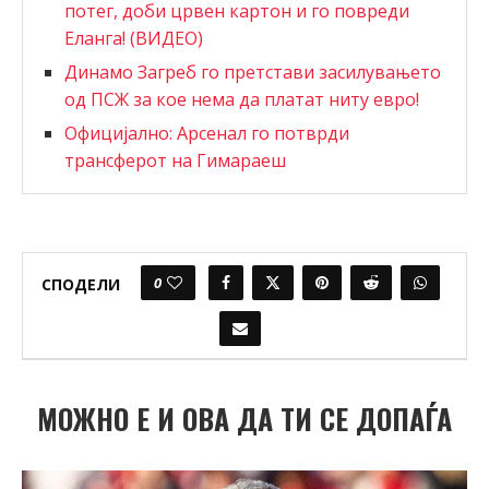
потег, доби црвен картон и го повреди
Еланга! (ВИДЕО)
Динамо Загреб го претстави засилувањето
од ПСЖ за кое нема да платат ниту евро!
Официјално: Арсенал го потврди
трансферот на Гимараеш
0
СПОДЕЛИ
МОЖНО Е И ОВА ДА ТИ СЕ ДОПАЃА