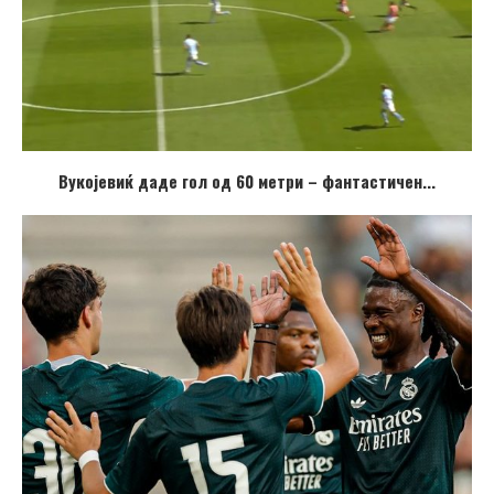
Вукојевиќ даде гол од 60 метри – фантастичен...