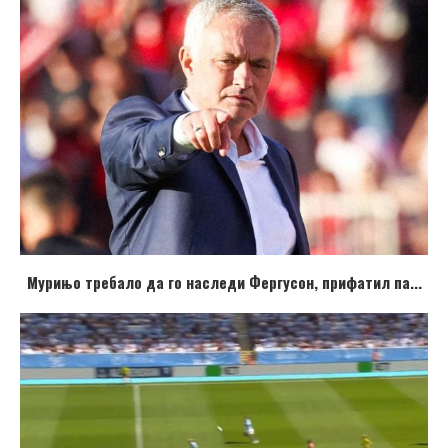
Мурињо требало да го наследи Фергусон, прифатил па...