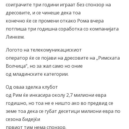
соиграчите три години играат без спонзор на
дресовите, и се чинеше дека тоа
конечно ќе се промени откако Рома вчера
потпиша три годишна соработка со компанијата
Линкем.
Логото на телекомуникацискиот
оператор ќе се појави на дресовите на „Римската
Волчица“, но за жал само но оние
од младинските категории.
Од оваа зделка клубот
од Рим ќе инкасира околу 2,7 милиони евра
годишно, но тоа не е ништо ако во предвид се
земе тоа дека се губат десетици милиони евра по
сезона бидејќи
првиот тим нема спонзор.