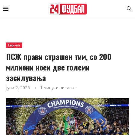
Европа
ПСЖ прави страшен тим, со 200
милиони носи две големи
засилувања
јуни 2, 2026
1 минути читање