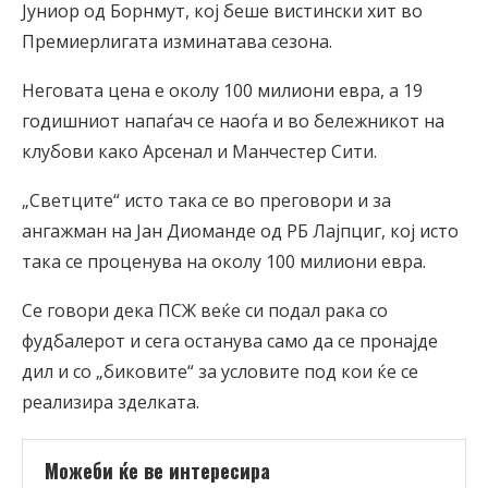
Јуниор од Борнмут, кој беше вистински хит во
Премиерлигата изминатава сезона.
Неговата цена е околу 100 милиони евра, а 19
годишниот напаѓач се наоѓа и во бележникот на
клубови како Арсенал и Манчестер Сити.
„Светците“ исто така се во преговори и за
ангажман на Јан Диоманде од РБ Лајпциг, кој исто
така се проценува на околу 100 милиони евра.
Се говори дека ПСЖ веќе си подал рака со
фудбалерот и сега останува само да се пронајде
дил и со „биковите“ за условите под кои ќе се
реализира зделката.
Можеби ќе ве интересира