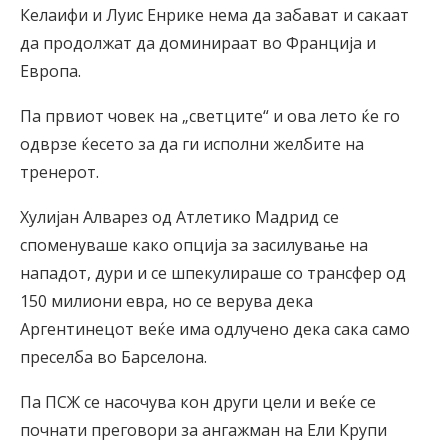
Келаифи и Луис Енрике нема да забават и сакаат
да продолжат да доминираат во Франција и
Европа.
Па првиот човек на „светците“ и ова лето ќе го
одврзе ќесето за да ги исполни желбите на
тренерот.
Хулијан Алварез од Атлетико Мадрид се
споменуваше како опција за засилување на
нападот, дури и се шпекулираше со трансфер од
150 милиони евра, но се верува дека
Аргентинецот веќе има одлучено дека сака само
преселба во Барселона.
Па ПСЖ се насочува кон други цели и веќе се
почнати преговори за ангажман на Ели Крупи