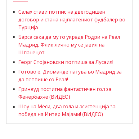
Салах стави потпис на двегодишен
договор и стана најплатениот фудбалер во
Турција
Барса сака да му го украде Родри на Реал
Мадрид, Флик лично му се јавил на
Шпанецот
Георг Стојановски потпиша за Лусаил!
Готово е, Диоманде патува во Мадрид за
да потпише со Реал!
Гринвуд постигна фантастичен гол за
Фенербахче (ВИДЕО)
Шоу на Меси, два гола и асистенција за
победа на Интер Мајами! (ВИДЕО)