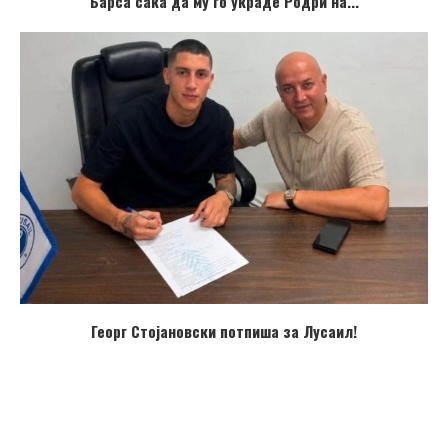
Барса сака да му го украде Родри на...
Георг Стојановски потпиша за Лусаил!