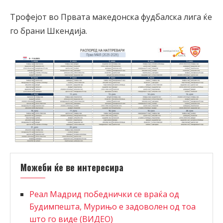
Трофејот во Првата македонска фудбалска лига ќе
го брани Шкендија.
Можеби ќе ве интересира
Реал Мадрид победнички се враќа од
Будимпешта, Мурињо е задоволен од тоа
што го виде (ВИДЕО)