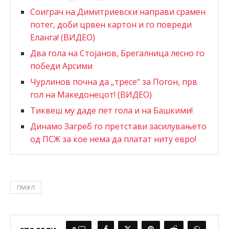
Соиграч на Димитриевски направи срамен
потег, доби црвен картон и го повреди
Еланга! (ВИДЕО)
Два гола на Стојанов, Брегалница лесно го
победи Арсими
Чурлинов почна да „тресе“ за Погон, прв
гол на Македонецот! (ВИДЕО)
Тиквеш му даде пет гола и на Башкими!
Динамо Загреб го претстави засилувањето
од ПСЖ за кое нема да платат ниту евро!
ПМФЛ