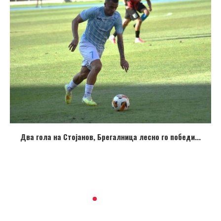
Два гола на Стојанов, Брегалница лесно го победи...