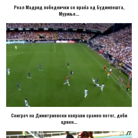
Реал Мадрид победнички се враќа од Будимпешта,
Мурињо...
Соиграч на Димитриевски направи срамен потег, доби
црвен...