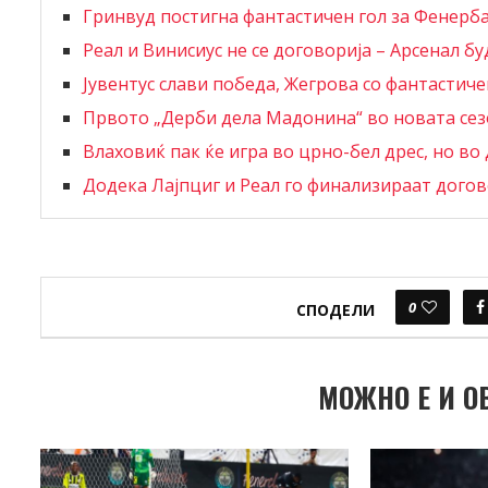
Гринвуд постигна фантастичен гол за Фенерб
Реал и Винисиус не се договорија – Арсенал буд
Јувентус слави победа, Жегрова со фантастич
Првото „Дерби дела Мадонина“ во новата се
Влаховиќ пак ќе игра во црно-бел дрес, но во 
Додека Лајпциг и Реал го финализираат дого
0
СПОДЕЛИ
МОЖНО Е И О