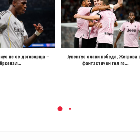
иус не се договорија –
Јувентус слави победа, Жегрова 
Арсенал...
фантастичен гол го...