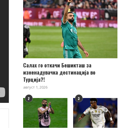
Салах го откачи Бешикташ за
изненадувачка дестинација во
Турција?!
август 1, 2026
2
3