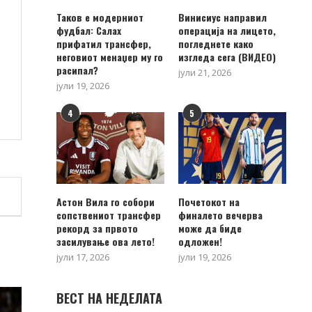
Таков е модерниот
Винисиус направил
фудбал: Салах
операција на лицето,
прифатил трансфер,
погледнете како
неговиот менаџер му го
изгледа сега (ВИДЕО)
расипал?
јули 21, 2026
јули 19, 2026
4
5
Астон Вила го собори
Почетокот на
сопствениот трансфер
финалето вечерва
рекорд за првото
може да биде
засилување ова лето!
одложен!
јули 17, 2026
јули 19, 2026
ВЕСТ НА НЕДЕЛАТА