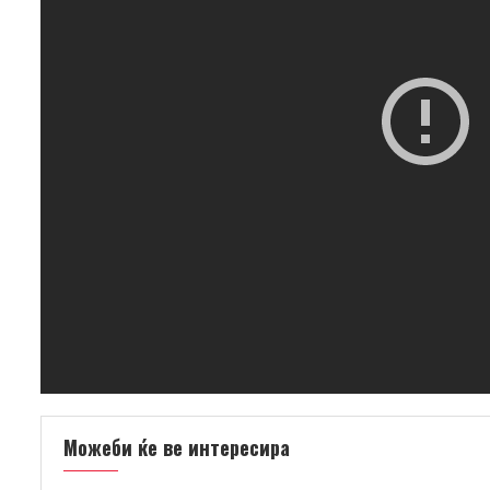
Можеби ќе ве интересира