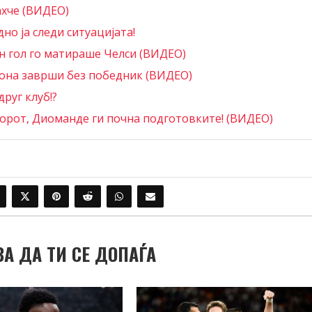
ахче (ВИДЕО)
но ја следи ситуацијата!
ен гол го матираше Челси (ВИДЕО)
зона заврши без победник (ВИДЕО)
друг клуб!?
ворот, Диоманде ги почна подготовките! (ВИДЕО)
ВА ДА ТИ СЕ ДОПАЃА