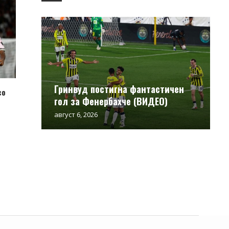
Гринвуд постигна фантастичен
со
гол за Фенербахче (ВИДЕО)
август 6, 2026