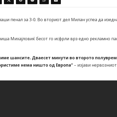
аши пенал за 3-0. Во вториот дел Милан успеа да изед
иниша Михајловиќ бесот го исфрли врз едно рекламно па
тиме шансите. Дваесет минути во второто полуврем
користиме нема ништо од Европа“
– изјави нервозниот