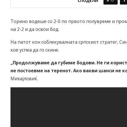
СПОДЕЛИ
Торино водеше со 2-0 по првото полувреме и пром
на 2-2 и да освои бод.
На патот кон соблекувалната српскиот стратег, С
кое успеа да го скине.
„Продолжуваме да губиме бодови. Не ги корис
не постоевме на теренот. Ако вакви шанси не 
Михајловиќ.