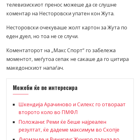
телевизискиот пренос можеше да се слушне
коментар на Несторовски упатен кон Жута.
Несторовски очекуваше жолт картон за Жута по
еден дуел, но тоа не се случи.
Коментаторот на „Макс Спорт“ го забележа
моментот, меѓутоа сепак не сакаше да го цитира
македонскиот напаѓач.
Можеби ќе ве интересира
Шкендија Арачиново и Силекс го отвораат
второто коло во ПМФЛ
Положани: Реми ќе беше најреален
резултат, ќе дадеме максимум во Скопје
Диоманде и Винисиус Жуниор паднаа во