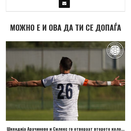
МОЖНО Е И ОВА ДА ТИ СЕ ДОПАЃА
Шкендија Арачиново и Силекс го отвораат второто коло...