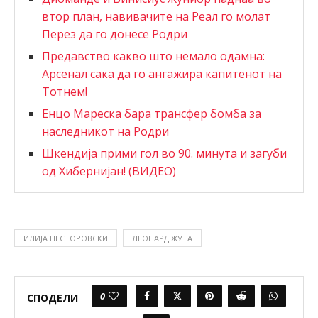
втор план, навивачите на Реал го молат
Перез да го донесе Родри
Предавство какво што немало одамна:
Арсенал сака да го ангажира капитенот на
Тотнем!
Енцо Мареска бара трансфер бомба за
наследникот на Родри
Шкендија прими гол во 90. минута и загуби
од Хибернијан! (ВИДЕО)
ИЛИЈА НЕСТОРОВСКИ
ЛЕОНАРД ЖУТА
0
СПОДЕЛИ