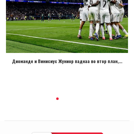
Диоманде и Винисиус Жуниор паднаа во втор план,...