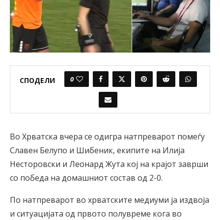
0
СПОДЕЛИ
Во Хрватска вчера се одигра натпреварот помеѓу
Славен Белупо и Шибеник, екипите на Илија
Несторовски и Леонард Жута кој на крајот заврши
со победа на домашниот состав од 2-0.
По натпреварот во хрватските медиуми ја издвоја
и ситуацијата од првото полувреме кога во