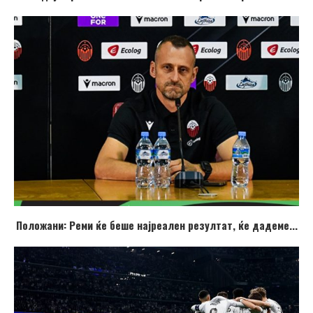
Положани: Реми ќе беше најреален резултат, ќе дадеме...