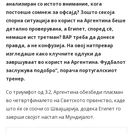
анализиран со истото внимание, кога
постоеше сомнеж за офсајд? Зошто секоја
спорна ситуација во корист на Аргентина беше
детално проверувана, а Египет, според сè,
немаше ист третман? ВАР треба да донесе
правда, а не конфузија. На овој натпревар
изгледаше како клучните одлуки да
завршуваат во корист на Аргентина. Фудбалот
заслужува подобро“, порача португалскиот
тренер.
Со триумфот од 3:2, Аргентина обезбеди пласман
во четвртфиналето на Светското првенство, каде
што ќе се соочи со Швајцарија, додека Египет го
заврши својот настап на Мундијалот.