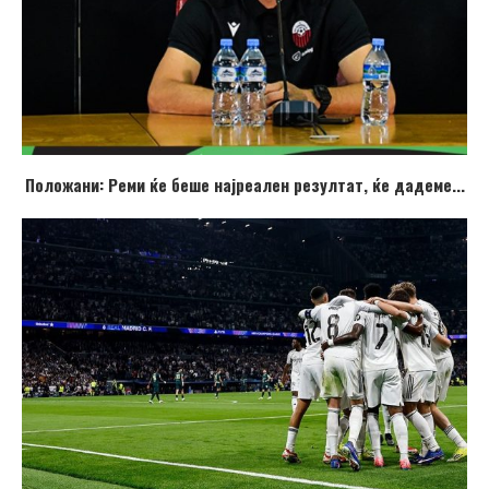
Положани: Реми ќе беше најреален резултат, ќе дадеме...