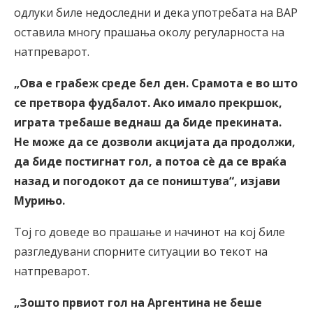
одлуки биле недоследни и дека употребата на ВАР
оставила многу прашања околу регуларноста на
натпреварот.
„Ова е грабеж среде бел ден. Срамота е во што
се претвора фудбалот. Ако имало прекршок,
играта требаше веднаш да биде прекината.
Не може да се дозволи акцијата да продолжи,
да биде постигнат гол, а потоа сè да се враќа
назад и погодокот да се поништува“, изјави
Мурињо.
Тој го доведе во прашање и начинот на кој биле
разгледувани спорните ситуации во текот на
натпреварот.
„Зошто првиот гол на Аргентина не беше