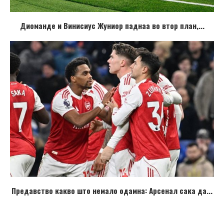
Диоманде и Винисиус Жуниор паднаа во втор план,...
Предавство какво што немало одамна: Арсенал сака да...