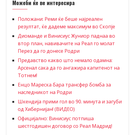
Можеби ќе ве интересира
Положани: Реми ќе беше најреален
резултат, ќе дадеме максимум во Скопје
Диоманде и Винисиус Жуниор паднаа во
втор план, навивачите на Реал го молат
Перез да го донесе Родри
Предавство какво што немало одамна:
Арсенал сака да го ангажира капитенот на
Тотнем!
Енцо Мареска бара трансфер бомба за
наследникот на Родри
Шкендија прими гол во 90. минута и загуби
од Хибернијан! (ВИДЕО)
Официјално: Винисиус потпиша
шестгодишен договор со Реал Мадрид!