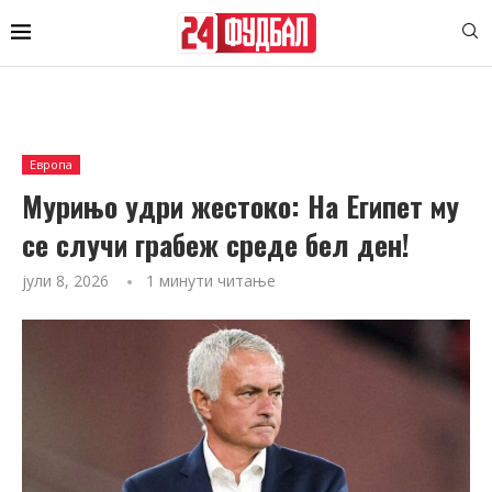
Европа
Мурињo удри жестоко: На Египет му
се случи грабеж среде бел ден!
јули 8, 2026
1 минути читање