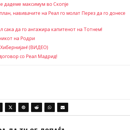
ќе дадеме максимум во Скопје
лан, навивачите на Реал го молат Перез да го донесе
 сака да го ангажира капитенот на Тотнем!
никот на Родри
 Хибернијан! (ВИДЕО)
договор со Реал Мадрид!