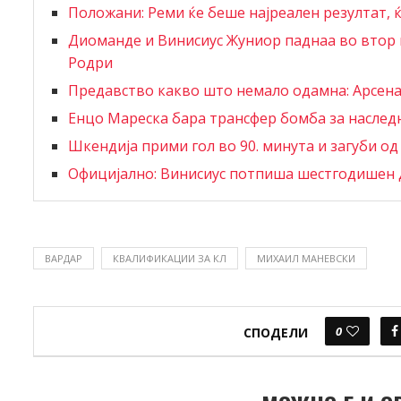
Положани: Реми ќе беше најреален резултат, 
Диоманде и Винисиус Жуниор паднаа во втор п
Родри
Предавство какво што немало одамна: Арсенал
Енцо Мареска бара трансфер бомба за наслед
Шкендија прими гол во 90. минута и загуби од
Официјално: Винисиус потпиша шестгодишен 
ВАРДАР
КВАЛИФИКАЦИИ ЗА КЛ
МИХАИЛ МАНЕВСКИ
0
СПОДЕЛИ