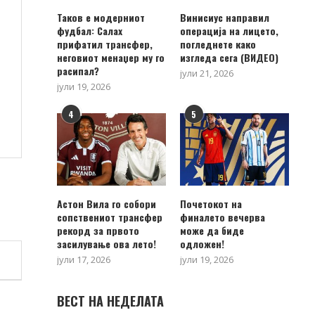
Таков е модерниот
Винисиус направил
фудбал: Салах
операција на лицето,
прифатил трансфер,
погледнете како
неговиот менаџер му го
изгледа сега (ВИДЕО)
расипал?
јули 21, 2026
јули 19, 2026
4
5
Астон Вила го собори
Почетокот на
сопствениот трансфер
финалето вечерва
рекорд за првото
може да биде
засилување ова лето!
одложен!
јули 17, 2026
јули 19, 2026
ВЕСТ НА НЕДЕЛАТА