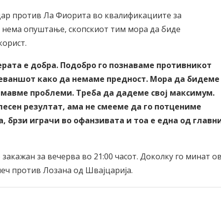
дар против Ла Фиорита во квалификациите за
а нема опуштање, скопскиот тим мора да биде
корист.
ерата е добра. Подобро го познаваме противникот
реваншот како да немаме предност. Мора да бидеме
имавме проблеми. Треба да дадеме свој максимум.
лесен резултат, ама не смееме да го потцениме
, брзи играчи во офанзивата и тоа е една од главн
закажан за вечерва во 21:00 часот. Доколку го минат ов
еч против Лозана од Швајцарија.