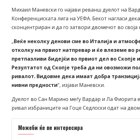
Михаил Маневски го најави реванш дуелот на Вар
Конференциската лига на УЕФА. Бекот нагласи дек
сконцентриран и да го затвори двомечот во своја 
„
Веќе неколку денови сме во Италија и атмосф
отколку на првиот натпревар и ќе влеземе во 
претпазливи бидејќи во првиот дел во Скопје 
Резултатот од Скопје треба да ни овозможи по
ривалот. Видовме дека имаат добра транзиција
нивни предности
“, изјави Маневски.
Дуелот во Сан Марино меѓу Вардар и Ла Фиорита е 
ривал избраниците на Гоце Седлоски одат на двом
Можеби ќе ве интересира