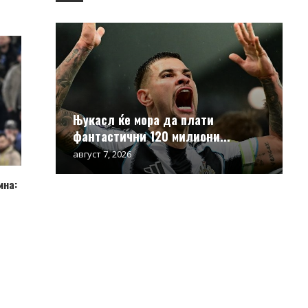
Њукасл ќе мора да плати
фантастични 120 милиони...
август 7, 2026
мна: