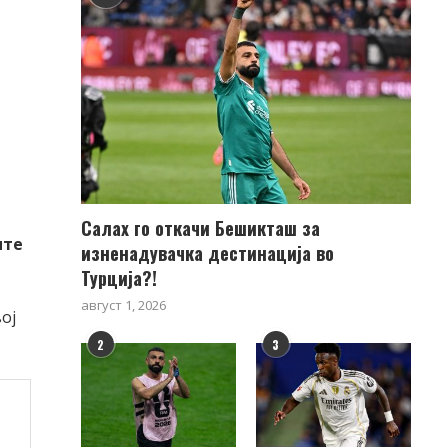
Салах го откачи Бешикташ за
ите
изненадувачка дестинација во
Турција?!
август 1, 2026
ој
2
3