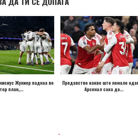
ВА ДА ТИ СЕ ДОПАЃА
нисиус Жуниор паднаа во
Предавство какво што немало ода
тор план,...
Арсенал сака да...