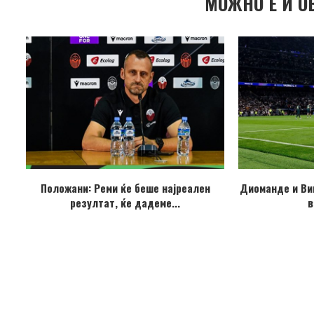
МОЖНО Е И О
Положани: Реми ќе беше најреален
Диоманде и Ви
резултат, ќе дадеме...
в