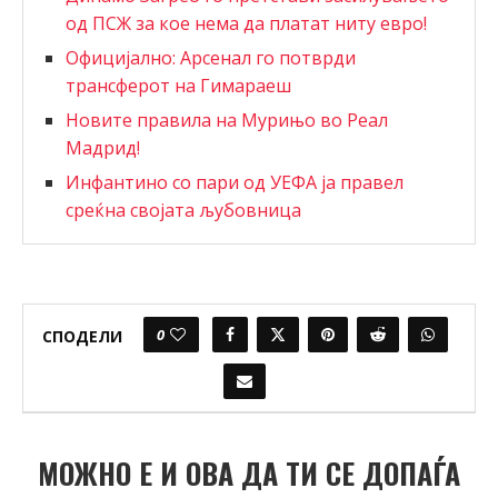
од ПСЖ за кое нема да платат ниту евро!
Официјално: Арсенал го потврди
трансферот на Гимараеш
Новите правила на Мурињо во Реал
Мадрид!
Инфантино со пари од УЕФА ја правел
среќна својата љубовница
0
СПОДЕЛИ
МОЖНО Е И ОВА ДА ТИ СЕ ДОПАЃА