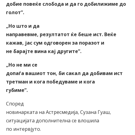
добие повеќе слобода и да го добилижиме до
голот
”
.
„Но што и да
направевме, резултатот ќе беше ист. Веќе
кажав, јас сум одговорен за поразот и
не барајте вина кај другите
”
.
„Но не ми се
допаѓа вашиот тон, би сакал да добивам ист
третман и кога победуваме и кога
губиме
”
.
Според
новинарката на Астресмедија, Сузана Гуаш,
ситуацијата дополнителна се влошила
по интервјуто.