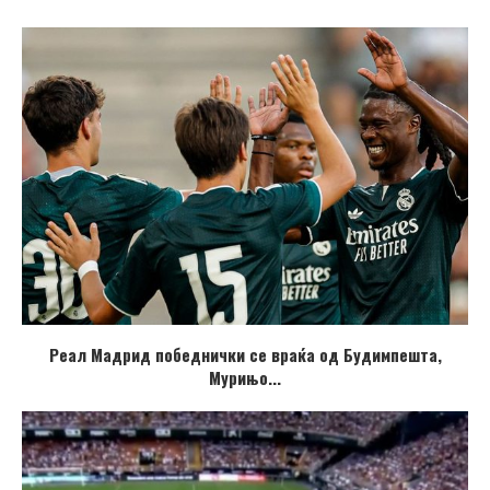
Реал Мадрид победнички се враќа од Будимпешта,
Мурињо...