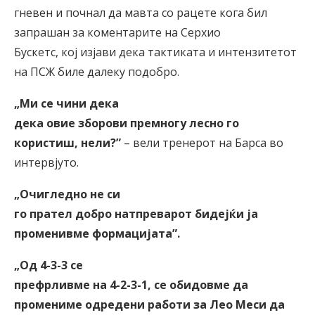
гневен и почнал да мавта со рацете кога бил
запрашан за коментарите на Серхио
Бускетс, кој изјави дека тактиката и интензитетот
на ПСЖ биле далеку подобро.
„Ми се чини дека
дека овие зборови премногу лесно го
користиш, нели?
”
– вели тренерот на Барса во
интервјуто.
„Очигледно не си
го прател добро натпреварот бидејќи ја
променивме формацијата
”
.
„Од 4-3-3 се
префрливме на 4-2-3-1, се обидовме да
промениме одредени работи за Лео Меси да