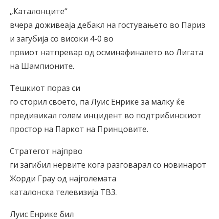
„Каталонците“
вчера доживеаја дебакл на гостувањето во Париз
и загубија со високи 4-0 во
првиот натпревар од осминафиналето во Лигата
на Шампионите.
Тешкиот пораз си
го сторил своето, па Луис Енрике за малку ќе
предивикал голем инцидент во подтрибинскиот
простор на Паркот на Принцовите.
Стратегот најпрво
ги загибил нервите кога разговарал со новинарот
Жорди Грау од најголемата
каталонска телевизија ТВ3.
Луис Енрике бил