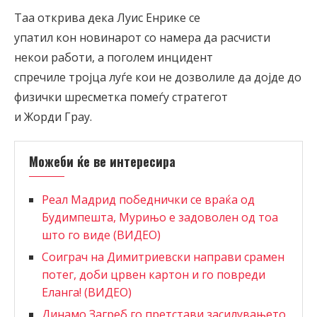
Таа открива дека Луис Енрике се
упатил кон новинарот со намера да расчисти
некои работи, а поголем инцидент
спречиле тројца луѓе кои не дозволиле да дојде до
физички шресметка помеѓу стратегот
и Жорди Грау.
Можеби ќе ве интересира
Реал Мадрид победнички се враќа од
Будимпешта, Мурињо е задоволен од тоа
што го виде (ВИДЕО)
Соиграч на Димитриевски направи срамен
потег, доби црвен картон и го повреди
Еланга! (ВИДЕО)
Динамо Загреб го претстави засилувањето