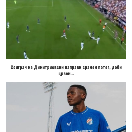
Соиграч на Димитриевски направи срамен потег, доби
црвен...