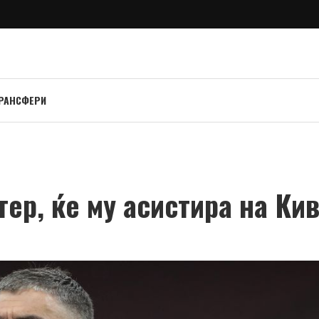
РАНСФЕРИ
тер, ќе му асистира на Ки