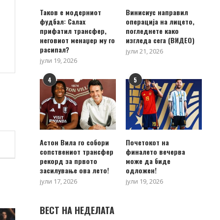
Таков е модерниот
Винисиус направил
фудбал: Салах
операција на лицето,
прифатил трансфер,
погледнете како
неговиот менаџер му го
изгледа сега (ВИДЕО)
расипал?
јули 21, 2026
јули 19, 2026
4
5
Астон Вила го собори
Почетокот на
сопствениот трансфер
финалето вечерва
рекорд за првото
може да биде
засилување ова лето!
одложен!
јули 17, 2026
јули 19, 2026
ВЕСТ НА НЕДЕЛАТА