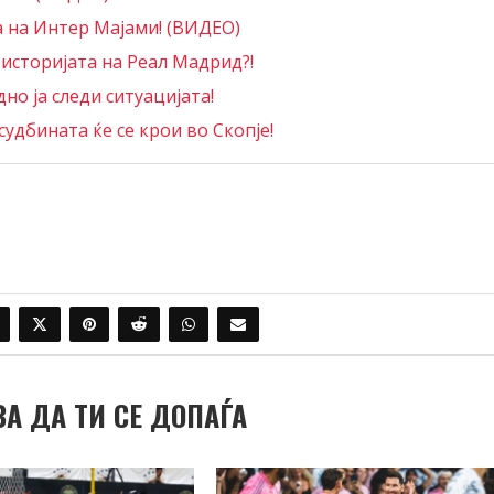
а на Интер Мајами! (ВИДЕО)
 историјата на Реал Мадрид?!
но ја следи ситуацијата!
удбината ќе се крои во Скопје!
ВА ДА ТИ СЕ ДОПАЃА