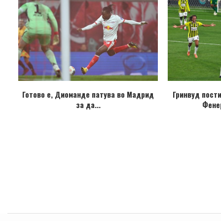
Готово е, Диоманде патува во Мадрид
Гринвуд пост
за да...
Фене