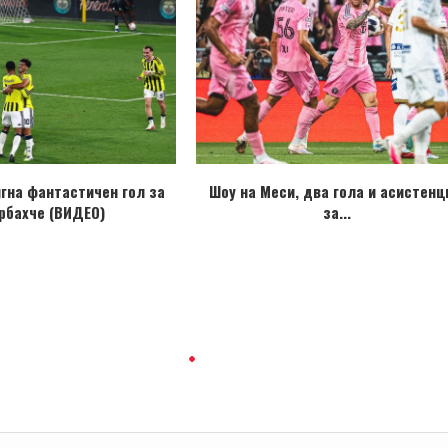
игна фантастичен гол за
Шоу на Меси, два гола и асистенц
рбахче (ВИДЕО)
за...