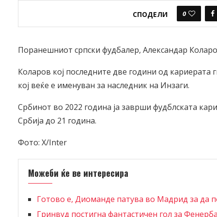
0
СПОДЕЛИ
Поранешниот српски фудбалер, Александар Коларов
Коларов кој последните две години од кариерата г
кој веќе е именуван за наследник на Инзаги.
Србинот во 2022 година ја заврши фудблската карие
Србија до 21 година.
Фото: X/Inter
Можеби ќе ве интересира
Готово е, Диоманде патува во Мадрид за да п
Гринвуд постигна фантастичен гол за Фенерб