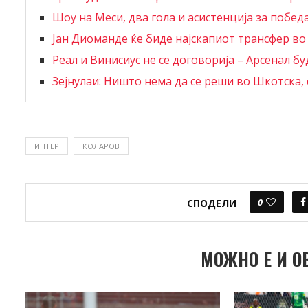
Шоу на Меси, два гола и асистенција за побед
Јан Диоманде ќе биде најскапиот трансфер во
Реал и Винисиус не се договорија – Арсенал буд
Зејнулаи: Ништо нема да се реши во Шкотска, с
ИНТЕР
КОЛАРОВ
0
СПОДЕЛИ
МОЖНО Е И О