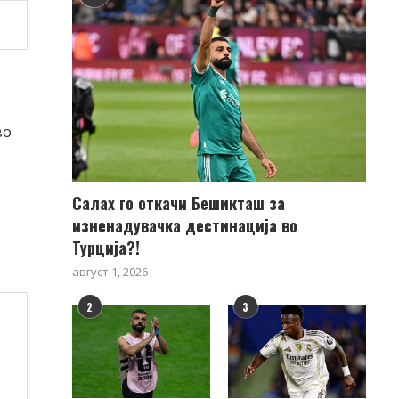
во
Салах го откачи Бешикташ за
изненадувачка дестинација во
Турција?!
август 1, 2026
2
3