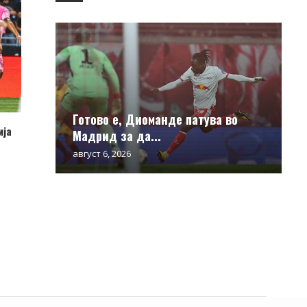
Готово е, Диоманде патува во
ија
Мадрид за да...
август 6, 2026