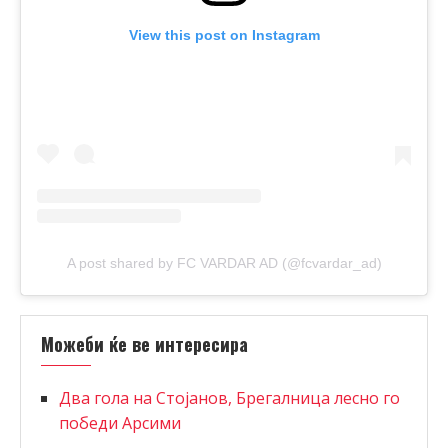
View this post on Instagram
A post shared by FC VARDAR AD (@fcvardar_ad)
Можеби ќе ве интересира
Два гола на Стојанов, Брегалница лесно го
победи Арсими