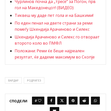
Чурлинов почна да „тресе“ за Погон, прв
гол на Македонецот! (ВИДЕО)
Тиквеш му даде пет гола и на Башкими!
По еден пенал на двете страни за реми
помеѓу Шкендија Арачиново и Силекс
Шкендија Арачиново и Силекс го отвораат
второто коло во ПМФЛ
Положани: Реми ќе беше најреален
резултат, ќе дадеме максимум во Скопје
ВАРДАР
РОДРИГЕЗ
0
СПОДЕЛИ