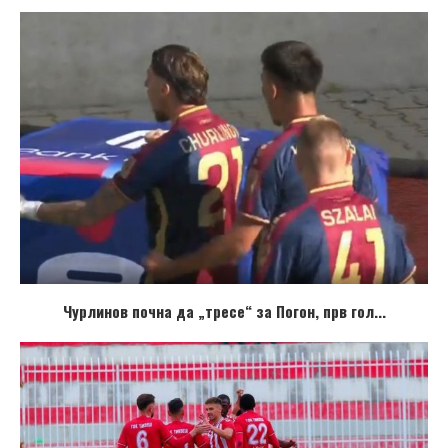
Чурлинов почна да „тресе“ за Погон, прв гол...