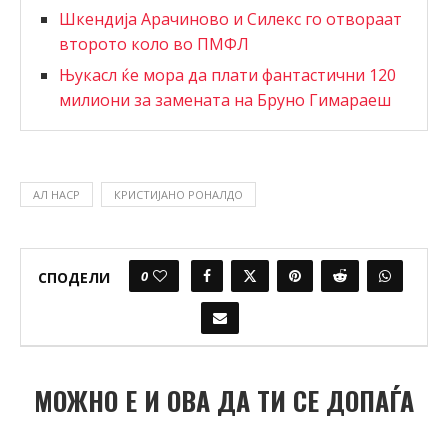
Шкендија Арачиново и Силекс го отвораат
второто коло во ПМФЛ
Њукасл ќе мора да плати фантастични 120
милиони за замената на Бруно Гимараеш
АЛ НАСР
КРИСТИЈАНО РОНАЛДО
0
СПОДЕЛИ
МОЖНО Е И ОВА ДА ТИ СЕ ДОПАЃА