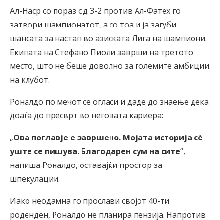
Ал-Наср со пораз од 3-2 против Ал-Фатех го
затвори шампионатот, а со тоа и ја загуби
шансата за настап во азиската Лига на шампиони.
Екипата на Стефано Пиоли заврши на третото
место, што не беше доволно за големите амбиции
на клубот.
Роналдо по мечот се огласи и даде до знаење дека
доаѓа до пресврт во неговата кариера:
„
Ова поглавје е завршено. Мојата историја сè
уште се пишува. Благодарен сум на сите
“,
напиша Роналдо, оставајќи простор за
шпекулации.
Иако неодамна го прослави својот 40-ти
роденден, Роналдо не планира пензија. Напротив