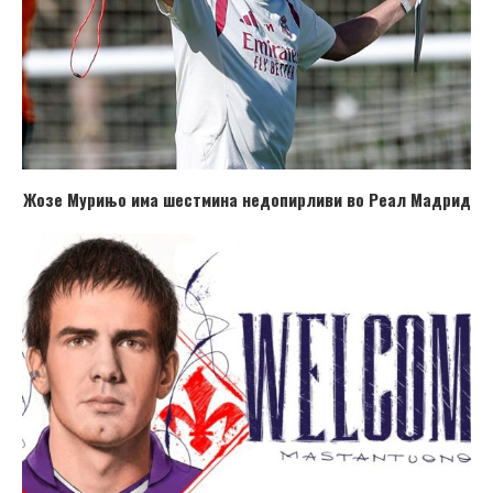
Жозе Мурињо има шестмина недопирливи во Реал Мадрид