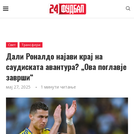
Свет
Трансфери
Дали Роналдо најави крај на
саудиската авантура? „Ова поглавје
заврши“
мај 27, 2025
1 минути читање