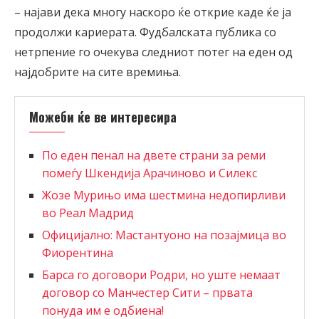
– најави дека многу наскоро ќе открие каде ќе ја
продолжи кариерата. Фудбалската публика со
нетрпение го очекува следниот потег на еден од
најдобрите на сите времиња.
Можеби ќе ве интересира
По еден пенал на двете страни за реми
помеѓу Шкендија Арачиново и Силекс
Жозе Мурињо има шестмина недопирливи
во Реал Мадрид
Официјално: Мастантуоно на позајмица во
Фиорентина
Барса го договори Родри, но уште немаат
договор со Манчестер Сити – првата
понуда им е одбиена!