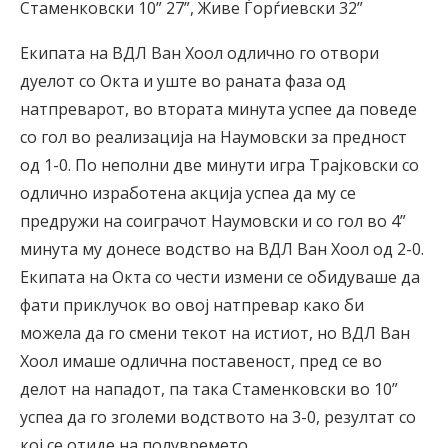
Стаменковски 10” 27”, Живе Ѓорѓиевски 32”
Екипата на ВДЛ Ван Хоол одлично го отвори
дуелот со Окта и уште во раната фаза од
натпреварот, во втората минута успее да поведе
со гол во реализација на Наумовски за предност
од 1-0. По неполни две минути игра Трајковски со
одлично изработена акција успеа да му се
предружи на соиграчот Наумовски и со гол во 4”
минута му донесе водство на ВДЛ Ван Хоол од 2-0.
Екипата на Окта со чести измени се обидуваше да
фати приклучок во овој натпревар како би
можела да го смени текот на истиот, но ВДЛ Ван
Хоол имаше одлична поставеност, пред се во
делот на нападот, па така Стаменковски во 10”
успеа да го зголеми водството на 3-0, резултат со
кој се отиде на полувремето.