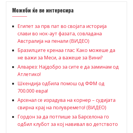
Можеби ќе ве интересира
Египет за прв пат во својата историја
слави во нок-аут фазата, совладана
Австралија на пенали (ВИДЕО)
Бразилците кренаа глас: Како можеше да
не важи за Меси, а важеше за Вини?
Алварез: Најдобро за сите е да заминам од
Атлетико!
Шкендија одбила помош од ФФМ од
700.000 евра!
Aрсенал се израдува на корнер – судијата
свирна крај на полувремето! (ВИДЕО)
Гордон за да потпише за Барселона го
одбил клубот за кој навивал во детството