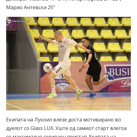
Марио Антевски 25”
Екипата на Лукоил влезе доста мотивирано во
дуелот со Glass LUX. Уште од самиот старт влегоа
со максимално сериозен пристап. Екипата на