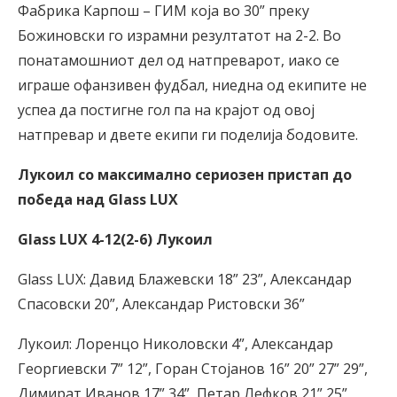
Фабрика Карпош – ГИМ која во 30” преку
Божиновски го израмни резултатот на 2-2. Во
понатамошниот дел од натпреварот, иако се
играше офанзивен фудбал, ниедна од екипите не
успеа да постигне гол па на крајот од овој
натпревар и двете екипи ги поделија бодовите.
Лукоил со максимално сериозен пристап до
победа над Glass LUX
Glass LUX 4-12(2-6) Лукоил
Glass LUX: Давид Блажевски 18” 23”, Александар
Спасовски 20”, Александар Ристовски 36”
Лукоил: Лоренцо Николовски 4”, Александар
Георгиевски 7” 12”, Горан Стојанов 16” 20” 27” 29”,
Димират Иванов 17” 34”, Петар Лефков 21” 25”,