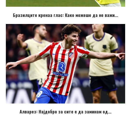
Бразилците кренаа глас: Како можеше да не важи...
Алварез: Најдобро за сите е да заминам од...