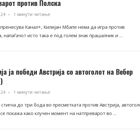
варот против Полска
024
1 минути читање
 пренесува Канал+, Килијан Мбапе нема да игра против
, напаѓачот исто така е под голем знак прашалник и …
ја ја победи Австрија со автоголот на Вебер
)
024
1 минути читање
стигна до три бода во пресметката против Австрија, автогол
 се покажа како клучен момент на натпреварот во …