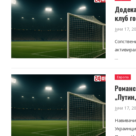
Додека
клуб г
јуни 17, 2
Сопствени
активира
…
Европа
Романс
„Путин
јуни 17, 2
Навивачи
Украинци