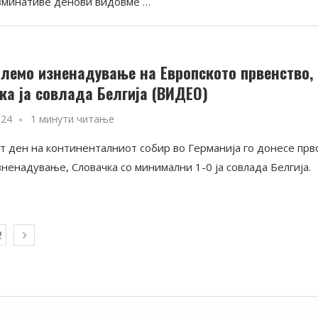
зминативе денови видовме …
олемо изненадување на Европското првенство,
ка ја совлада Белгија (ВИДЕО)
024
1 минути читање
т ден на континенталниот собир во Германија го донесе прв
ненадување, Словачка со минимални 1-0 ја совлада Белгија.
2