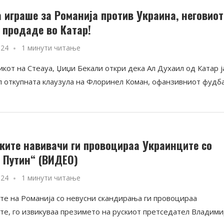
 играше за Романија против Украина, неговиот
о продаде во Катар!
024
1 минути читање
кот на Стеауа, Џиџи Бекали откри дека Ал Духаил од Катар ј
л откупната клаузула на Флоринел Коман, офанзивниот фудб
ките навивачи ги провоцираа Украинците со
, Путин“ (ВИДЕО)
024
1 минути читање
те на Романија со невусни скандирања ги провоцираа
те, го извикуваа презимето на рускиот претседател Владим