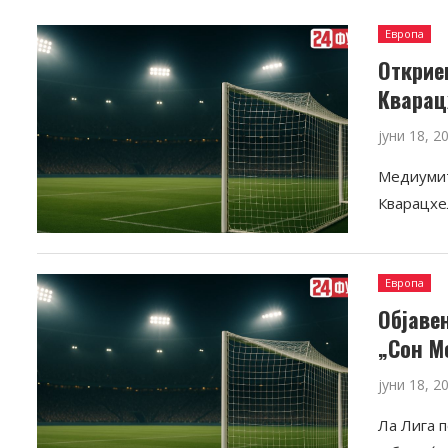
Европа
Открие
Кварац
јуни 18, 2
Медиумите
Кварацхе
Европа
Објаве
„Сон М
јуни 18, 2
Ла Лига п