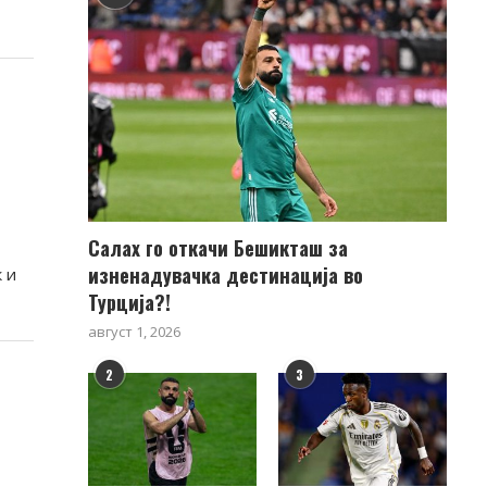
Салах го откачи Бешикташ за
изненадувачка дестинација во
 и
Турција?!
август 1, 2026
2
3