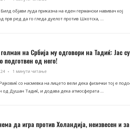
Билд објави луда приказна на еден германски навивач кој
од прв ред да го гледа дуелот против Шкотска, …
 голман на Србија му одговори на Тадиќ: Јас с
о подготвен од него!
024
1 минути читање
Рајковиќ со насмевка на лицето вели дека физички тој е под
н од Душан Тадиќ, и додава дека атмосферата …
нема да игра против Холандија, неизвесен и за