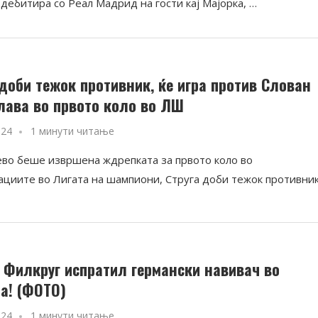
дебитира со Реал Мадрид на гости кај Мајорка, …
 доби тежок противник, ќе игра против Слован
лава во првото коло во ЛШ
024
1 минути читање
во беше извршена ждрепката за првото коло во
ациите во Лигата на шампиони, Струга доби тежок противник
 Филкруг испратил германски навивач во
а! (ФОТО)
024
1 минути читање