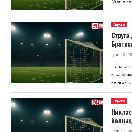
Мбапе ќе 
Европа
Струга
Братис
јуни 18, 2
Попладне
квалифик
ќе игра …
Европа
Никлас
болниц
јуни 18, 2