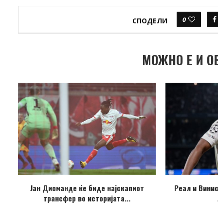
0
СПОДЕЛИ
МОЖНО Е И О
Јан Диоманде ќе биде најскапиот
Реал и Винис
трансфер во историјата...