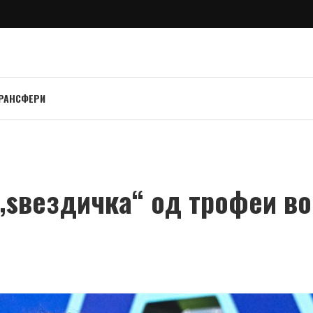
РАНСФЕРИ
„ѕвездичка“ од трофеи во