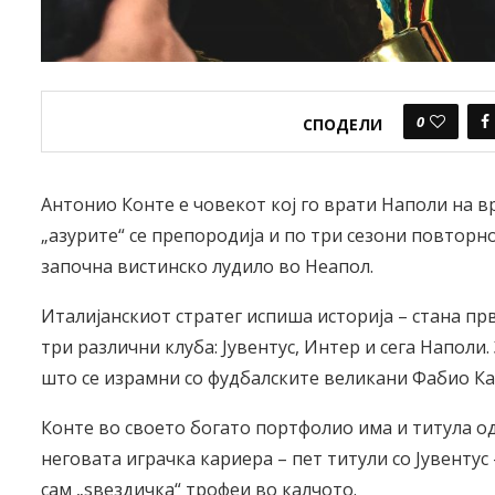
0
СПОДЕЛИ
Антонио Конте е човекот кој го врати Наполи на в
„азурите“ се препородија и по три сезони повторно
започна вистинско лудило во Неапол.
Италијанскиот стратег испиша историја – стана прв
три различни клуба: Јувентус, Интер и сега Наполи.
што се израмни со фудбалските великани Фабио Ка
Конте во своето богато портфолио има и титула од
неговата играчка кариера – пет титули со Јувенту
сам „ѕвездичка“ трофеи во калчото.