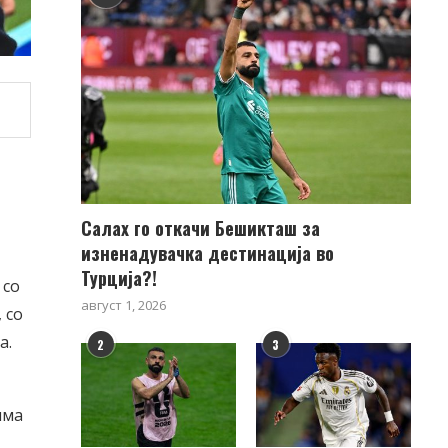
Салах го откачи Бешикташ за
изненадувачка дестинација во
Турција?!
 со
август 1, 2026
 со
а.
2
3
има