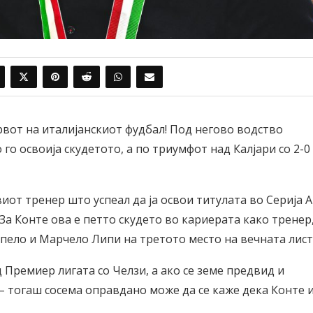
рвот на италијанскиот фудбал! Под негово водство
 го освоија скудетото, а по триумфот над Калјари со 2-0
иот тренер што успеал да ја освои титулата во Серија А
 За Конте ова е петто скудето во кариерата како тренер,
пело и Марчело Липи на третото место на вечната лист
 Премиер лигата со Челзи, а ако се земе предвид и
с – тогаш сосема оправдано може да се каже дека Конте 