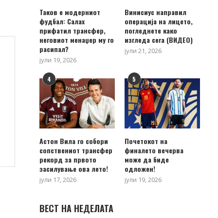
Таков е модерниот
Винисиус направил
фудбал: Салах
операција на лицето,
прифатил трансфер,
погледнете како
неговиот менаџер му го
изгледа сега (ВИДЕО)
расипал?
јули 21, 2026
јули 19, 2026
4
5
Астон Вила го собори
Почетокот на
сопствениот трансфер
финалето вечерва
рекорд за првото
може да биде
засилување ова лето!
одложен!
јули 17, 2026
јули 19, 2026
ВЕСТ НА НЕДЕЛАТА