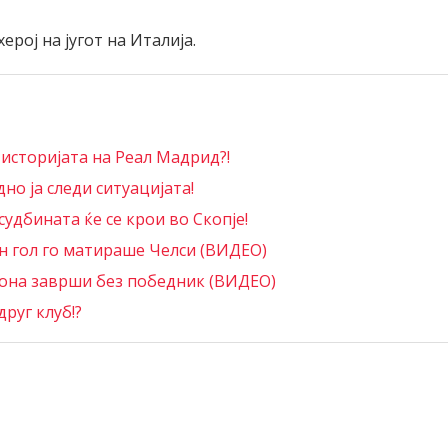
ерој на југот на Италија.
 историјата на Реал Мадрид?!
но ја следи ситуацијата!
удбината ќе се крои во Скопје!
ен гол го матираше Челси (ВИДЕО)
зона заврши без победник (ВИДЕО)
друг клуб!?