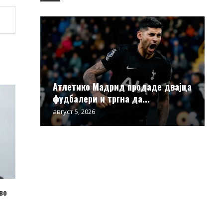
Атлетико Мадрид продаде двајца
фудбалери и тргна да...
август 5, 2026
во