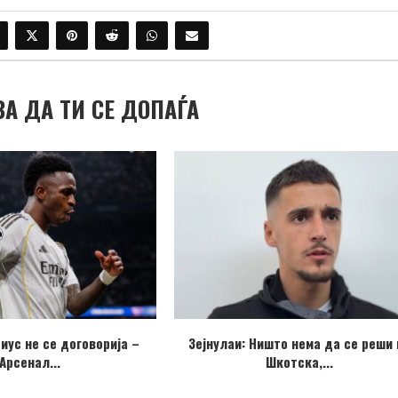
ВА ДА ТИ СЕ ДОПАЃА
иус не се договорија –
Зејнулаи: Ништо нема да се реши 
Арсенал...
Шкотска,...