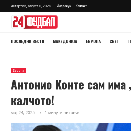
Импресум
Контакт
четврток, август 6, 2026
ПОСЛЕДНИ ВЕСТИ
МАКЕДОНИЈА
ЕВРОПА
СВЕТ
Т
Европа
Антонио Конте сам има 
калчото!
мај 24, 2025
1 минути читање