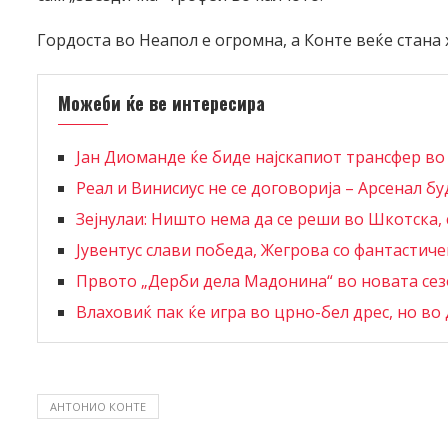
Гордоста во Неапол е огромна, а Конте веќе стана х
Можеби ќе ве интересира
Јан Диоманде ќе биде најскапиот трансфер во
Реал и Винисиус не се договорија – Арсенал буд
Зејнулаи: Ништо нема да се реши во Шкотска, с
Јувентус слави победа, Жегрова со фантастич
Првото „Дерби дела Мадонина“ во новата се
Влаховиќ пак ќе игра во црно-бел дрес, но во 
АНТОНИО КОНТЕ