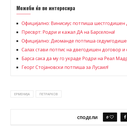
Можеби ќе ве интересира
Официјално: Винисиус потпиша шестгодишен 
Пресврт: Родри и кажал ДА на Барселона!
Официјално: Диоманде потпиша седумгодишен
Салах стави потпис на двегодишен договор и 
Барса сака да му го украде Родри на Реал Мад
Георг Стојановски потпиша за Лусаил!
ЕРМЕНИЈА
ПЕТРАРКОВ
0
СПОДЕЛИ