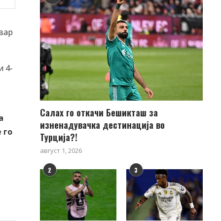
евар
и 4-
Салах го откачи Бешикташ за
а
изненадувачка дестинација во
 го
Турција?!
август 1, 2026
2
3