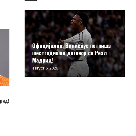
Официјално: Винисиус потпиша
шестгодишен договор со Реал
Мадрид!
август 6, 2026
а
рид!