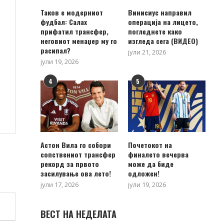
Таков е модерниот
Винисиус направил
фудбал: Салах
операција на лицето,
прифатил трансфер,
погледнете како
неговиот менаџер му го
изгледа сега (ВИДЕО)
расипал?
јули 21, 2026
јули 19, 2026
4
5
Астон Вила го собори
Почетокот на
сопствениот трансфер
финалето вечерва
рекорд за првото
може да биде
засилување ова лето!
одложен!
јули 17, 2026
јули 19, 2026
ВЕСТ НА НЕДЕЛАТА