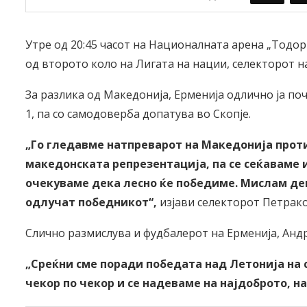
Утре од 20:45 часот на Националната арена „Тодор
од второто коло на Лигата на нации, селекторот н
За разлика од Македонија, Ерменија одлично ја поч
1, па со самодоверба допатува во Скопје.
„Го гледавме натпреварот на Македонија прот
македонската репрезентација, па се сеќаваме и
очекуваме дека лесно ќе победиме. Мислам дека
одлучат победникот“,
изјави селекторот Петрако
Слично размислува и фудбалерот на Ерменија, Анд
„Среќни сме поради победата над Летонија на с
чекор по чекор и се надеваме на најдоброто, н