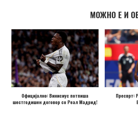
МОЖНО Е И О
Официјално: Винисиус потпиша
Пресврт: 
шестгодишен договор со Реал Мадрид!