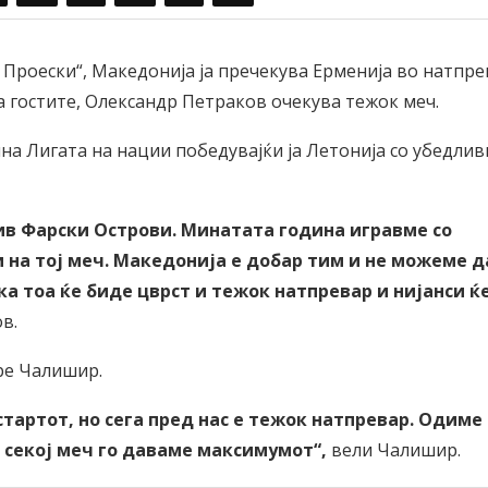
 Проески“, Македонија ја пречекува Ерменија во натпр
а гостите, Олександр Петраков очекува тежок меч.
на Лигата на нации победувајќи ја Летонија со убедлив
ив Фарски Острови. Минатата година игравме со
 на тој меч. Македонија е добар тим и не можеме д
 тоа ќе биде цврст и тежок натпревар и нијанси ќе
в.
ре Чалишир.
тартот, но сега пред нас е тежок натпревар. Одиме
а секој меч го даваме максимумот“,
вели Чалишир.