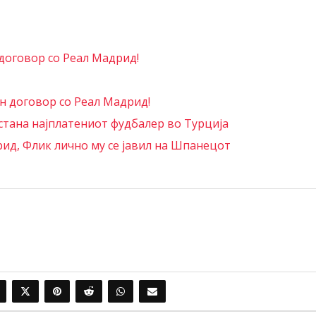
договор со Реал Мадрид!
 договор со Реал Мадрид!
стана најплатениот фудбалер во Турција
рид, Флик лично му се јавил на Шпанецот