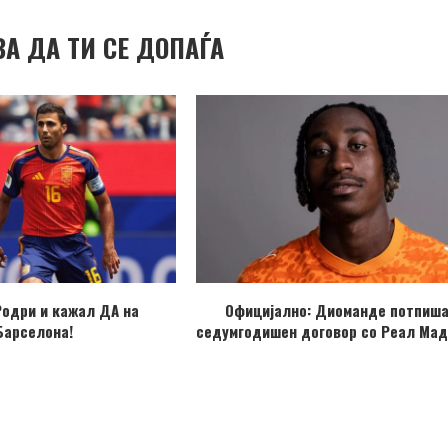
ВА ДА ТИ СЕ ДОПАЃА
Родри и кажал ДА на
Официјално: Диоманде потпиш
Барселона!
седумгодишен договор со Реал Мад