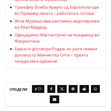
Трансфер бомба: Араухо од Барселона оди
во Премиер лигата – работата е готова!
Жозе Мурињо има шестмина недопирливи
во Реал Мадрид
Официјално: Мастантуоно на позајмица во
Фиорентина
Барса го договори Родри, но уште немаат
договор со Манчестер Сити – првата
понуда им е одбиена!
0
СПОДЕЛИ