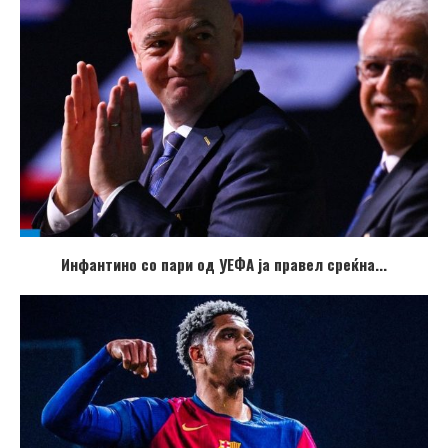
Инфантино со пари од УЕФА ја правел среќна...