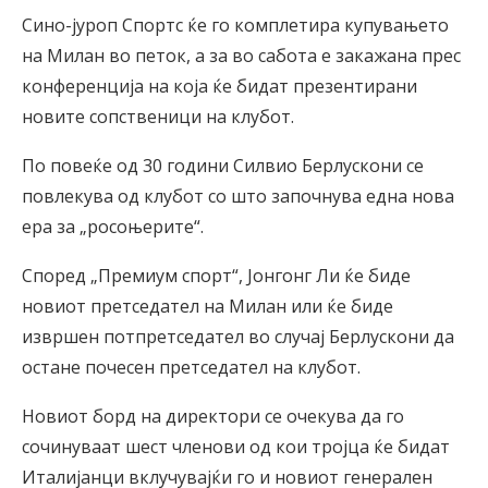
Сино-јуроп Спортс ќе го комплетира купувањето
на Милан во петок, а за во сабота е закажана прес
конференција на која ќе бидат презентирани
новите сопственици на клубот.
По повеќе од 30 години Силвио Берлускони се
повлекува од клубот со што започнува една нова
ера за „росоњерите“.
Според „Премиум спорт“, Јонгонг Ли ќе биде
новиот претседател на Милан или ќе биде
извршен потпретседател во случај Берлускони да
остане почесен претседател на клубот.
Новиот борд на директори се очекува да го
сочинуваат шест членови од кои тројца ќе бидат
Италијанци вклучувајќи го и новиот генерален