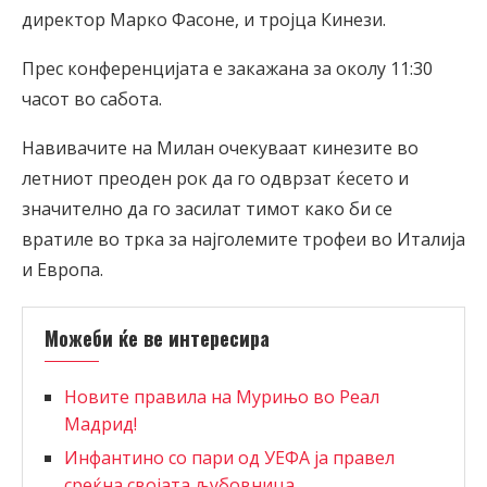
директор Марко Фасоне, и тројца Кинези.
Прес конференцијата е закажана за околу 11:30
часот во сабота.
Навивачите на Милан очекуваат кинезитe во
летниот преоден рок да го одврзат ќесето и
значително да го засилат тимот како би се
вратиле во трка за најголемите трофеи во Италија
и Европа.
Можеби ќе ве интересира
Новите правила на Мурињо во Реал
Мадрид!
Инфантино со пари од УЕФА ја правел
среќна својата љубовница