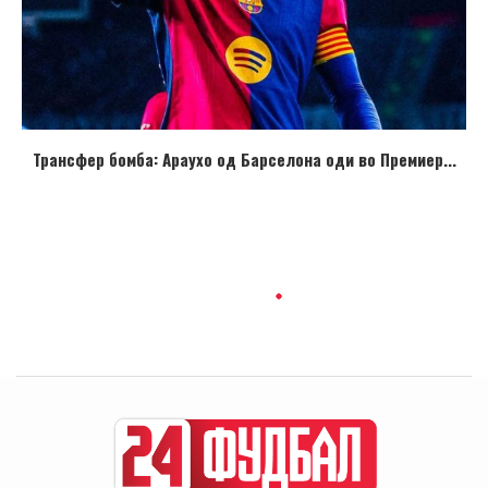
Трансфер бомба: Араухо од Барселона оди во Премиер...