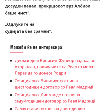
досуден пенал, прекршокот врз Албиол
беше чист
”
.
„Одлуките на
судијата беа срамни
”
.
Можеби ќе ве интересира
Диоманде и Винисиус Жуниор паднаа во
втор план, навивачите на Реал го молат
Перез да го донесе Родри
Официјално: Винисиус потпиша
шестгодишен договор со Реал Мадрид!
Официјално: Диоманде потпиша
седумгодишен договор со Реал Мадрид!
Салах стави потпис на двегодишен