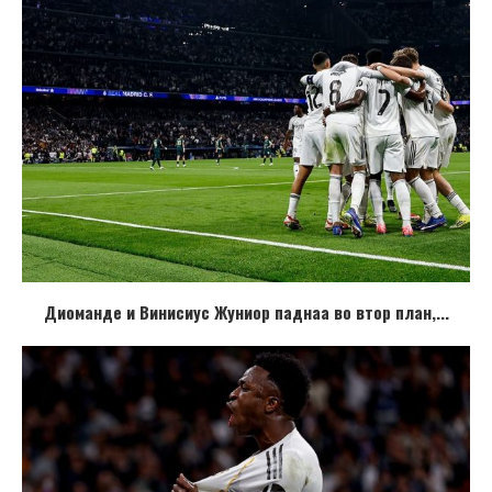
Диоманде и Винисиус Жуниор паднаа во втор план,...