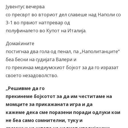
Јувентус вечерва
со пресврт во вториот дел славеше над Наполи со
3-1 во првиот натпревар од
полуфиналето во Купот на Италија.
Домаќините
постигнаа два гола од пенал, па „Наполитанците“
беа бесни на судијата Валери и
го прекинаа медиумскиот бојкот за да го изразат
своето незадоволство.
„Решивме да го
прекинеме бојкотот за да им честитаме на
момците за прикажаната игра и да
кажеме дека сме поразени поради одлуки кои
не беа само сомнителни, туку и