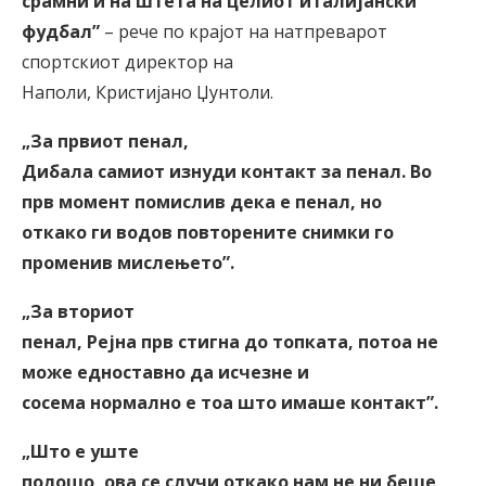
срамни и на штета на целиот италијански
фудбал
”
– рече по крајот на натпреварот
спортскиот директор на
Наполи, Кристијано Џунтоли.
„За првиот пенал,
Дибала самиот изнуди контакт за пенал. Во
прв момент помислив дека е пенал, но
откако ги водов повторените снимки го
променив мислењето
”
.
„За вториот
пенал, Рејна прв стигна до топката, потоа не
може едноставно да исчезне и
сосема нормално е тоа што имаше контакт
”
.
„Што е уште
полошо, ова се случи откако нам не ни беше