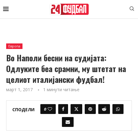
Европа
Во Наполи бесни на судијата:
Одлуките беа срамни, му штетат на
целиот италијански фудбал!
март 1, 2017
1 минути читање
0
СПОДЕЛИ