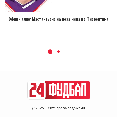
Официјално: Мастантуоно на позајмица во Фиорентина
@2025 – Сите права задржани