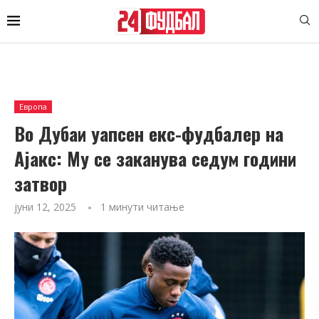
Европа
Во Дубаи уапсен екс-фудбалер на
Ајакс: Му се заканува седум години
затвор
јуни 12, 2025
1 минути читање