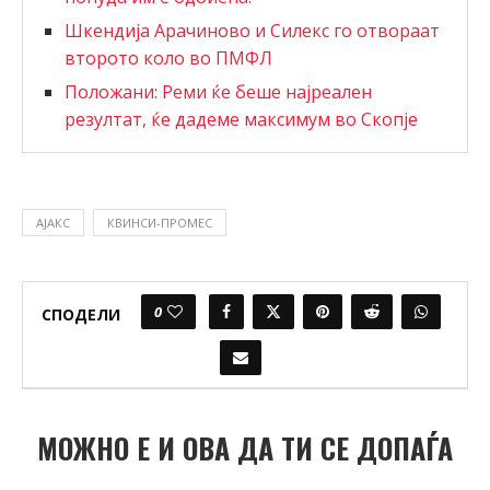
Шкендија Арачиново и Силекс го отвораат
второто коло во ПМФЛ
Положани: Реми ќе беше најреален
резултат, ќе дадеме максимум во Скопје
АЈАКС
КВИНСИ-ПРОМЕС
0
СПОДЕЛИ
МОЖНО Е И ОВА ДА ТИ СЕ ДОПАЃА