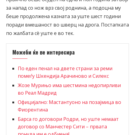
за напад со нож врз свој роднина, а подоцна му
беше продолжена казната за уште шест години
поради вмешаност во шверц на дрога. Постапката
по жалбата сè уште е во тек.
Можеби ќе ве интересира
По еден пенал на двете страни за реми
помеѓу Шкендија Арачиново и Силекс
Жозе Мурињо има шестмина недопирливи
во Реал Мадрид
Официјално: Мастантуоно на позајмица во
Фиорентина
Барса го договори Родри, но уште немаат
договор со Манчестер Сити – првата
понуда им е одбиена!