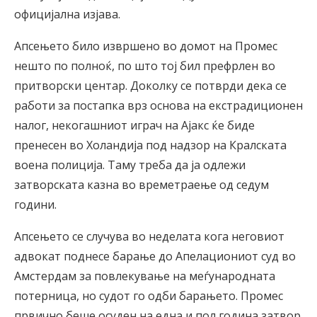
официјална изјава.
Апсењето било извршено во домот на Промес
нешто по полноќ, по што тој бил префрлен во
притворски центар. Доколку се потврди дека се
работи за постапка врз основа на екстрадиционен
налог, некогашниот играч на Ајакс ќе биде
пренесен во Холандија под надзор на Кралската
воена полиција. Таму треба да ја одлежи
затворската казна во времетраење од седум
години.
Апсењето се случува во неделата кога неговиот
адвокат поднесе барање до Апелациониот суд во
Амстердам за повлекување на меѓународната
потерница, но судот го одби барањето. Промес
првично беше осуден на една и пол година затвор