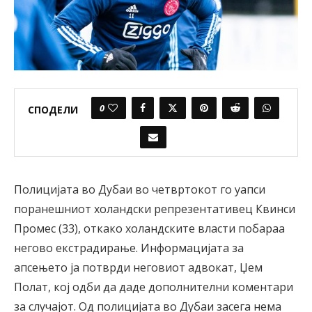
0
СПОДЕЛИ
Полицијата во Дубаи во четвртокот го уапси
поранешниот холандски репрезентативец Квинси
Промес (33), откако холандските власти побараа
негово екстрадирање. Информацијата за
апсењето ја потврди неговиот адвокат, Џем
Полат, кој одби да даде дополнителни коментари
за случајот. Од полицијата во Дубаи засега нема