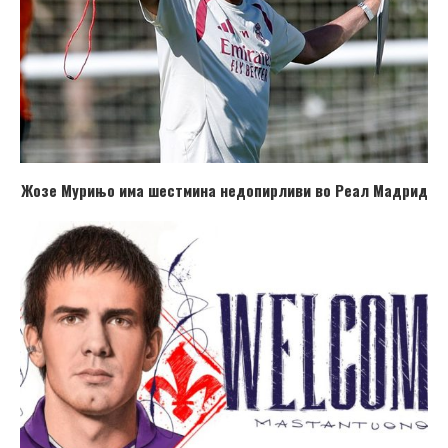
Жозе Мурињо има шестмина недопирливи во Реал Мадрид