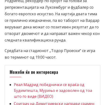
Родригеш, рекордер по бројот на голови за
репрезентацијата на Луксембург и фудбалер со
богато европско искуство. На хартија двата тима
се прилично изедначени, па во таборот на Вардар
веруваат дека можат со позитивен резултат да го
отворат двомечот и да направат важен чекор кон
следната квалификациска рунда.
Средбата на стадионот „Тодор Проески“ се игра
во терминот од 19:00 часот.
Можеби ќе ве интересира
Реал Мадрид победнички се враќа од
Будимпешта, Мурињо е задоволен од тоа
што го виде (ВИДЕО)
Соиграч на Димитриевски направи срамен