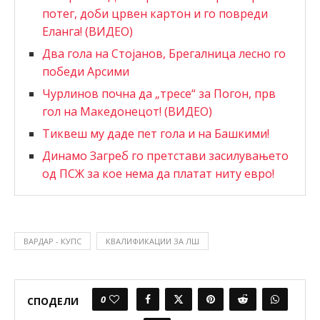
потег, доби црвен картон и го повреди
Еланга! (ВИДЕО)
Два гола на Стојанов, Брегалница лесно го
победи Арсими
Чурлинов почна да „тресе“ за Погон, прв
гол на Македонецот! (ВИДЕО)
Тиквеш му даде пет гола и на Башкими!
Динамо Загреб го претстави засилувањето
од ПСЖ за кое нема да платат ниту евро!
ВАРДАР - КУПС
КВАЛИФИКАЦИИ ЗА ЛШ
0
СПОДЕЛИ