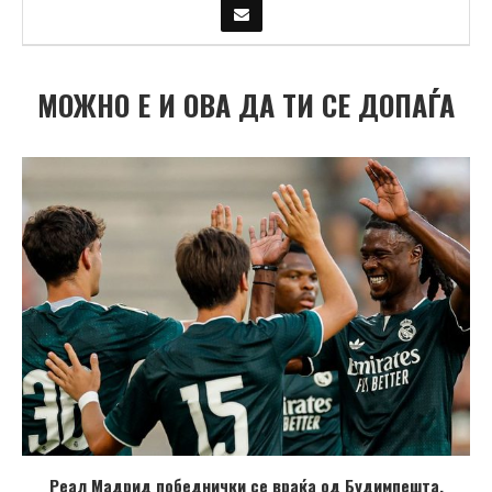
МОЖНО Е И ОВА ДА ТИ СЕ ДОПАЃА
Реал Мадрид победнички се враќа од Будимпешта,