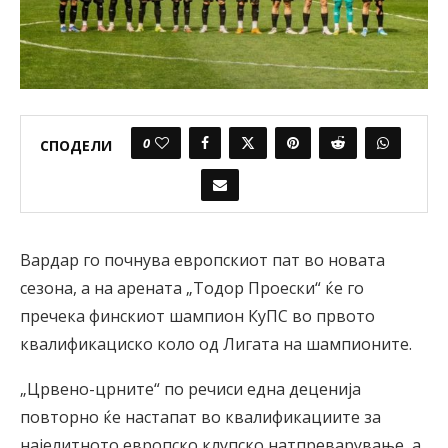
0
СПОДЕЛИ
Вардар го почнува европскиот пат во новата
сезона, а на арената „Тодор Проески“ ќе го
пречека финскиот шампион КуПС во првото
квалификациско коло од Лигата на шампионите.
„Црвено-црните“ по речиси една деценија
повторно ќе настапат во квалификациите за
најелитното европско клупско натпреварување, а