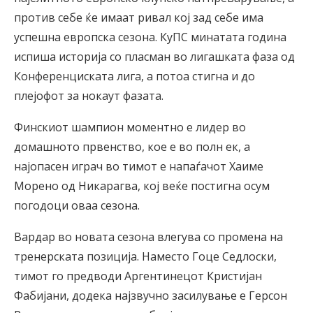
против себе ќе имаат ривал кој зад себе има
успешна европска сезона. КуПС минатата година
испиша историја со пласман во лигашката фаза од
Конференциската лига, а потоа стигна и до
плејофот за нокаут фазата.
Финскиот шампион моментно е лидер во
домашното првенство, кое е во полн ек, а
најопасен играч во тимот е напаѓачот Хаиме
Морено од Никарагва, кој веќе постигна осум
погодоци оваа сезона.
Вардар во новата сезона влегува со промена на
тренерската позиција. Наместо Гоце Седлоски,
тимот го предводи Аргентинецот Кристијан
Фабијани, додека најзвучно засилување е Герсон