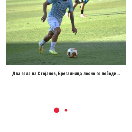
Два гола на Стојанов, Брегалница лесно го победи...