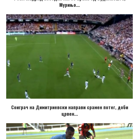
Мурињо...
Соиграч на Димитриевски направи срамен потег, доби
црвен...