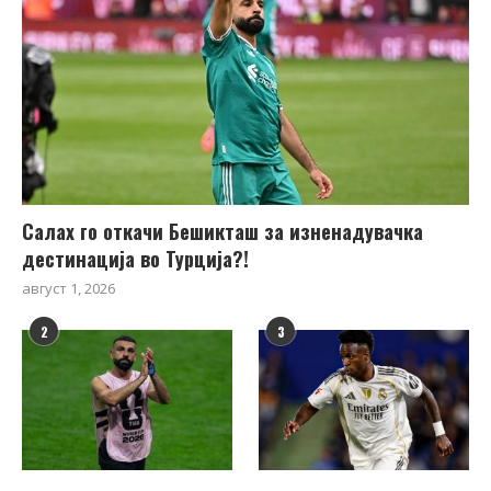
Салах го откачи Бешикташ за изненадувачка
дестинација во Турција?!
август 1, 2026
2
3