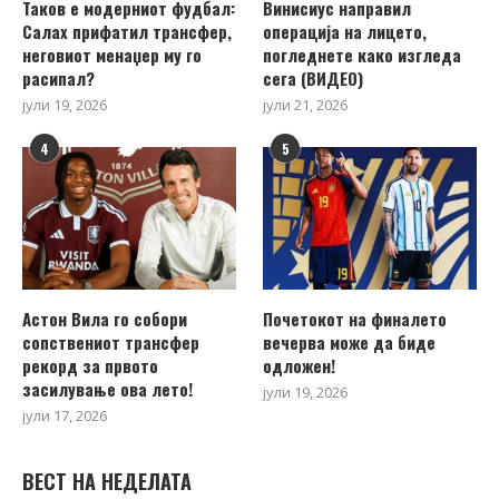
Таков е модерниот фудбал:
Винисиус направил
Салах прифатил трансфер,
операција на лицето,
неговиот менаџер му го
погледнете како изгледа
расипал?
сега (ВИДЕО)
јули 19, 2026
јули 21, 2026
4
5
Астон Вила го собори
Почетокот на финалето
сопствениот трансфер
вечерва може да биде
рекорд за првото
одложен!
засилување ова лето!
јули 19, 2026
јули 17, 2026
ВЕСТ НА НЕДЕЛАТА