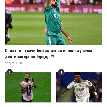
Салах го откачи Бешикташ за изненадувачка
дестинација во Турција?!
август 1, 2026
2
3