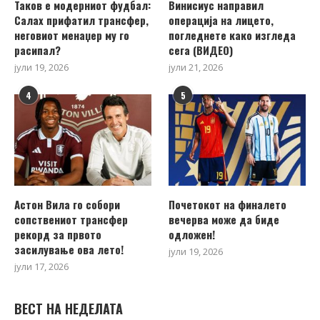
Таков е модерниот фудбал:
Винисиус направил
Салах прифатил трансфер,
операција на лицето,
неговиот менаџер му го
погледнете како изгледа
расипал?
сега (ВИДЕО)
јули 19, 2026
јули 21, 2026
4
5
Астон Вила го собори
Почетокот на финалето
сопствениот трансфер
вечерва може да биде
рекорд за првото
одложен!
засилување ова лето!
јули 19, 2026
јули 17, 2026
ВЕСТ НА НЕДЕЛАТА