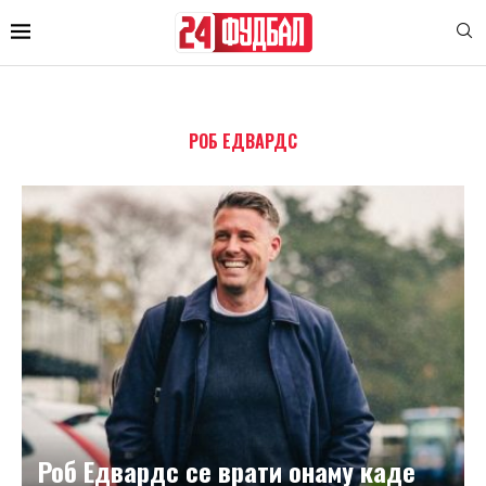
РОБ ЕДВАРДС
Роб Едвардс се врати онаму каде