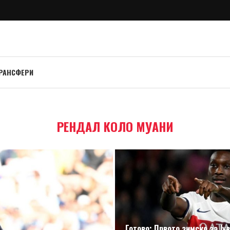
РАНСФЕРИ
РЕНДАЛ КОЛО МУАНИ
Готово: Првото зимско за Ју