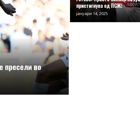
пристигнува од ПСЖ!
јануари 14, 2025
се пресели во