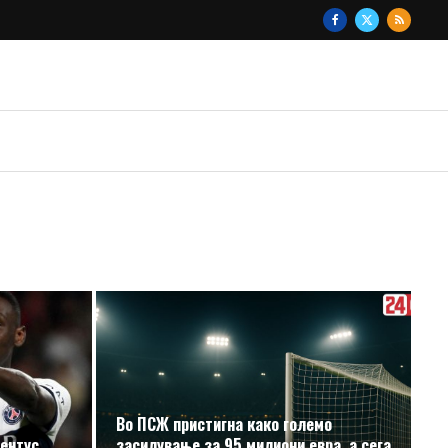
Во ПСЖ пристигна како големо
вентус
засилување за 95 милиони евра, а сега