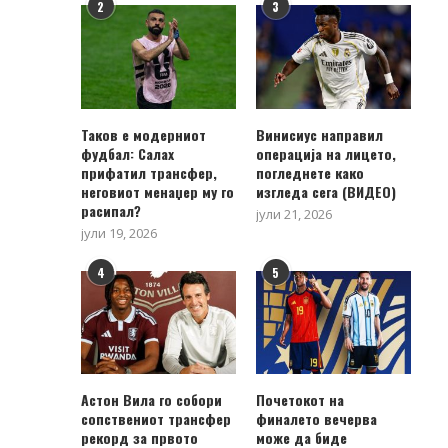
2
3
Таков е модерниот
Винисиус направил
фудбал: Салах
операција на лицето,
прифатил трансфер,
погледнете како
неговиот менаџер му го
изгледа сега (ВИДЕО)
расипал?
јули 21, 2026
јули 19, 2026
4
5
Астон Вила го собори
Почетокот на
сопствениот трансфер
финалето вечерва
рекорд за првото
може да биде