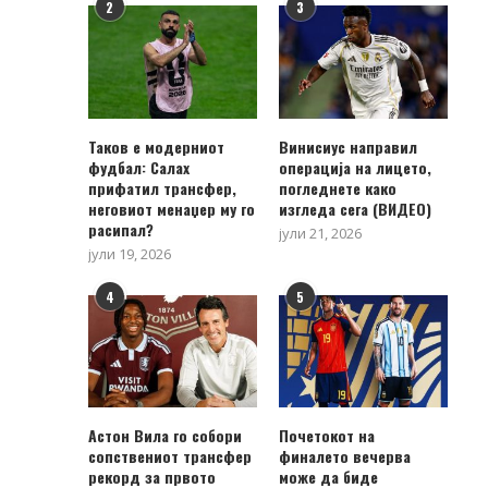
2
3
Таков е модерниот
Винисиус направил
фудбал: Салах
операција на лицето,
прифатил трансфер,
погледнете како
неговиот менаџер му го
изгледа сега (ВИДЕО)
расипал?
јули 21, 2026
јули 19, 2026
4
5
Астон Вила го собори
Почетокот на
сопствениот трансфер
финалето вечерва
рекорд за првото
може да биде