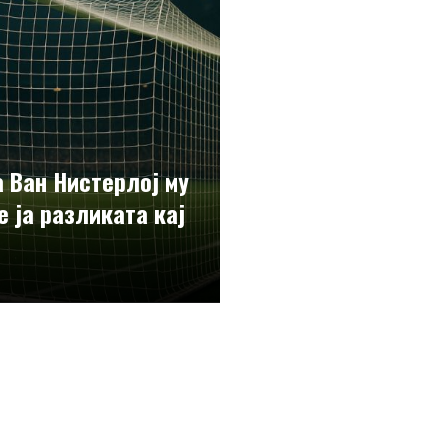
 Ван Нистерлој му
е ја разликата кај