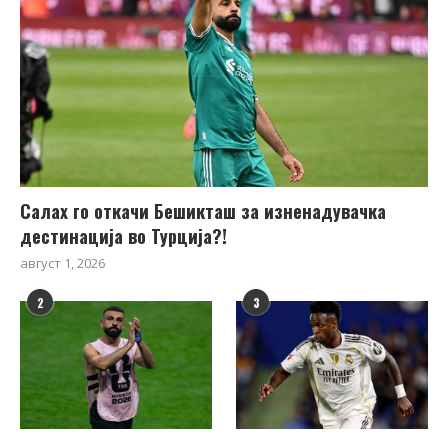
Салах го откачи Бешикташ за изненадувачка
дестинација во Турција?!
август 1, 2026
2
3