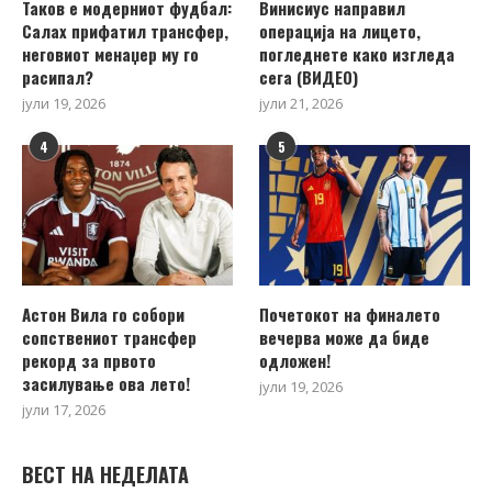
Таков е модерниот фудбал:
Винисиус направил
Салах прифатил трансфер,
операција на лицето,
неговиот менаџер му го
погледнете како изгледа
расипал?
сега (ВИДЕО)
јули 19, 2026
јули 21, 2026
4
5
Астон Вила го собори
Почетокот на финалето
сопствениот трансфер
вечерва може да биде
рекорд за првото
одложен!
засилување ова лето!
јули 19, 2026
јули 17, 2026
ВЕСТ НА НЕДЕЛАТА