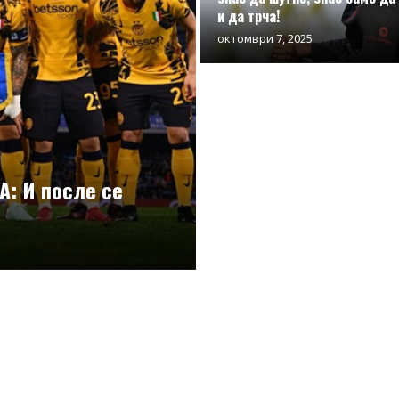
и да трча!
октомври 7, 2025
А: И после се