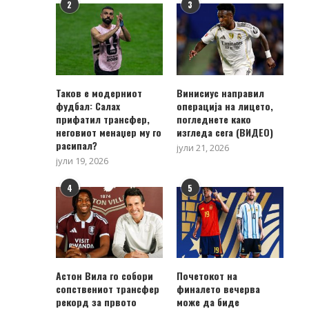
2
3
Таков е модерниот
Винисиус направил
фудбал: Салах
операција на лицето,
прифатил трансфер,
погледнете како
неговиот менаџер му го
изгледа сега (ВИДЕО)
расипал?
јули 21, 2026
јули 19, 2026
4
5
Астон Вила го собори
Почетокот на
сопствениот трансфер
финалето вечерва
рекорд за првото
може да биде