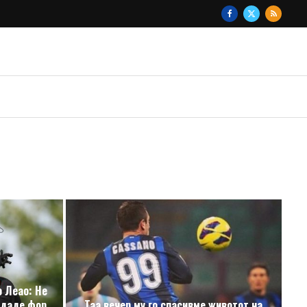
о Леао: Не
 даде фор
„Таа вечер му го спасивме животот на