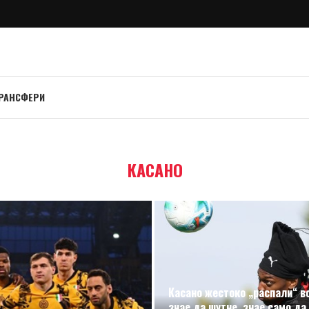
РАНСФЕРИ
КАСАНО
Касано жестоко „распали“ в
знае да шутне, знае само да