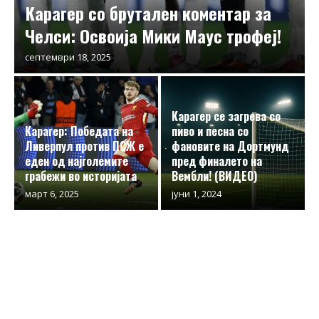
Карагер со брутален коментар за
Челси: Освоија Мики Маус трофеј!
септември 18, 2025
Карагер се загрева со
Карагер: Победата на
пиво и песна со
Ливерпул против ПСЖ е
фановите на Дортмунд
еден од најголемите
пред финалето на
грабежи во историјата
Вембли! (ВИДЕО)
март 6, 2025
јуни 1, 2024