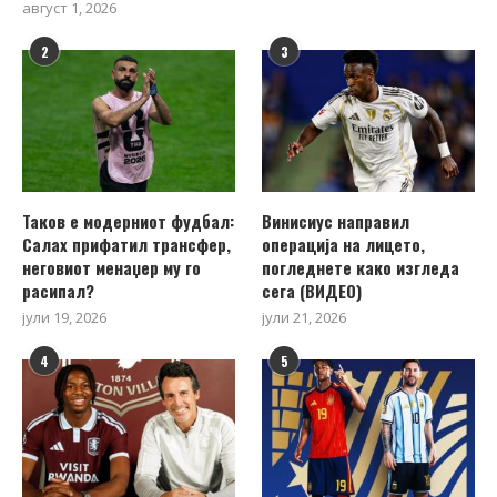
август 1, 2026
2
3
Таков е модерниот фудбал:
Винисиус направил
Салах прифатил трансфер,
операција на лицето,
неговиот менаџер му го
погледнете како изгледа
расипал?
сега (ВИДЕО)
јули 19, 2026
јули 21, 2026
4
5