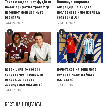
Таков е модерниот фудбал:
Винисиус направил
Салах прифатил трансфер,
операција на лицето,
неговиот менаџер му го
погледнете како изгледа
расипал?
сега (ВИДЕО)
јули 19, 2026
јули 21, 2026
4
5
Астон Вила го собори
Почетокот на финалето
сопствениот трансфер
вечерва може да биде
рекорд за првото
одложен!
засилување ова лето!
јули 19, 2026
јули 17, 2026
ВЕСТ НА НЕДЕЛАТА