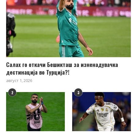
Салах го откачи Бешикташ за изненадувачка
дестинација во Турција?!
август 1, 2026
2
3