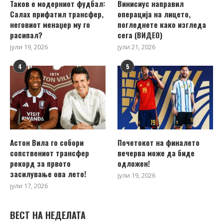
Таков е модерниот фудбал:
Винисиус направил
Салах прифатил трансфер,
операција на лицето,
неговиот менаџер му го
погледнете како изгледа
расипал?
сега (ВИДЕО)
јули 19, 2026
јули 21, 2026
4
5
Астон Вила го собори
Почетокот на финалето
сопствениот трансфер
вечерва може да биде
рекорд за првото
одложен!
засилување ова лето!
јули 19, 2026
јули 17, 2026
ВЕСТ НА НЕДЕЛАТА