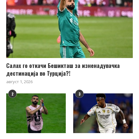
Салах го откачи Бешикташ за изненадувачка
дестинација во Турција?!
август 1, 2026
2
3