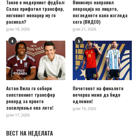
Таков е модерниот фудбал:
Винисиус направил
Салах прифатил трансфер,
операција на лицето,
неговиот менаџер му го
погледнете како изгледа
расипал?
сега (ВИДЕО)
јули 19, 2026
јули 21, 2026
4
5
Астон Вила го собори
Почетокот на финалето
сопствениот трансфер
вечерва може да биде
рекорд за првото
одложен!
засилување ова лето!
јули 19, 2026
јули 17, 2026
ВЕСТ НА НЕДЕЛАТА