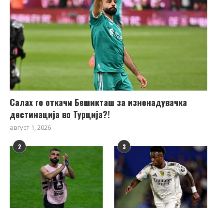
Салах го откачи Бешикташ за изненадувачка
дестинација во Турција?!
август 1, 2026
2
3