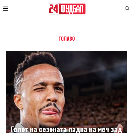
ГОЛАЗО
Голот на сезоната падна на меч зад