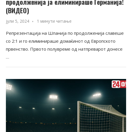
продолженија ја елиминираше Германија!
(ВИДЕО)
јули 5, 2024
1 минути читање
Репрезентација на Шпанија по продолженија славеше
со 2:1 и го елиминираше домаќинот од Европското
првенство. Првото полувреме од натпреварот донесе
…