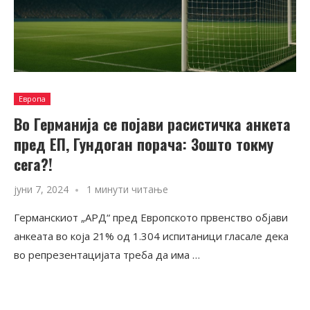
Европа
Во Германија се појави расистичка анкета
пред ЕП, Гундоган порача: Зошто токму
сега?!
јуни 7, 2024
1 минути читање
Германскиот „АРД“ пред Европското првенство објави
анкеата во која 21% од 1.304 испитаници гласале дека
во репрезентацијата треба да има …