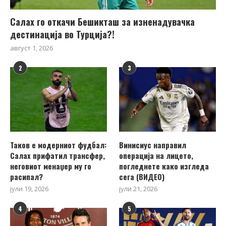
Салах го откачи Бешикташ за изненадувачка
дестинација во Турција?!
август 1, 2026
2
3
Таков е модерниот фудбал:
Винисиус направил
Салах прифатил трансфер,
операција на лицето,
неговиот менаџер му го
погледнете како изгледа
расипал?
сега (ВИДЕО)
јули 19, 2026
јули 21, 2026
4
5