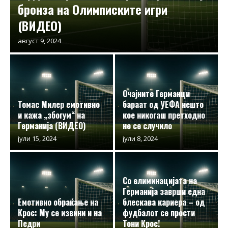
бронза на Олимписките игри
(ВИДЕО)
август 9, 2024
Очајните Германци
Томас Милер емотивно
бараат од УЕФА нешто
и кажа „збогум“ на
кое никогаш претходно
Германија (ВИДЕО)
не се случило
јули 15, 2024
јули 8, 2024
Со елиминацијата на
Германија заврши една
Емотивно обраќање на
блескава кариера – од
Крос: Му се извини и на
фудбалот се прости
Педри
Тони Крос!