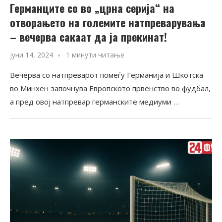
Германците со во „црна серија“ на
отворањето на големите натпреварувања
– вечерва сакаат да ја прекинат!
јуни 14, 2024
1 минути читање
Вечерва со натпреварот помеѓу Германија и Шкотска
во Минхен започнува Европското првенство во фудбал,
а пред овој натпревар германските медиуми …