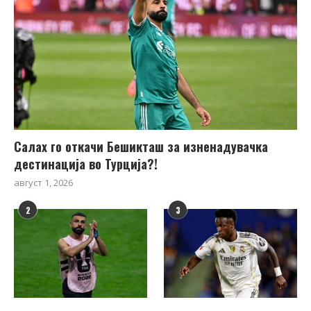
Салах го откачи Бешикташ за изненадувачка
дестинација во Турција?!
август 1, 2026
2
3