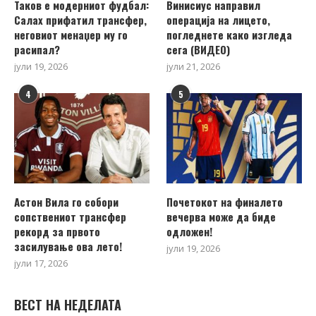
Таков е модерниот фудбал:
Винисиус направил
Салах прифатил трансфер,
операција на лицето,
неговиот менаџер му го
погледнете како изгледа
расипал?
сега (ВИДЕО)
јули 19, 2026
јули 21, 2026
4
5
Астон Вила го собори
Почетокот на финалето
сопствениот трансфер
вечерва може да биде
рекорд за првото
одложен!
засилување ова лето!
јули 19, 2026
јули 17, 2026
ВЕСТ НА НЕДЕЛАТА