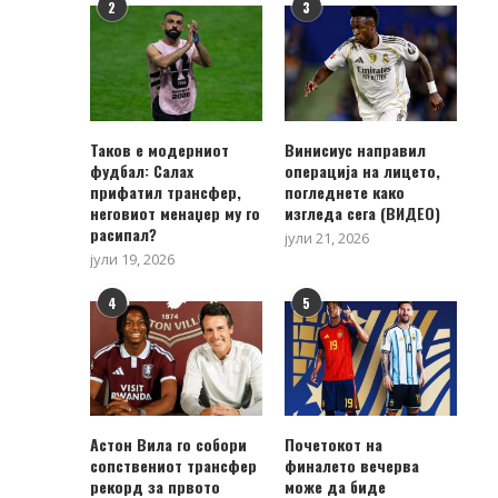
2
3
Таков е модерниот
Винисиус направил
фудбал: Салах
операција на лицето,
прифатил трансфер,
погледнете како
неговиот менаџер му го
изгледа сега (ВИДЕО)
расипал?
јули 21, 2026
јули 19, 2026
4
5
Астон Вила го собори
Почетокот на
сопствениот трансфер
финалето вечерва
рекорд за првото
може да биде