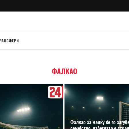
РАНСФЕРИ
ФАЛКАО
Фалкао за малку ќе го загуб
семејство, избегната е стра