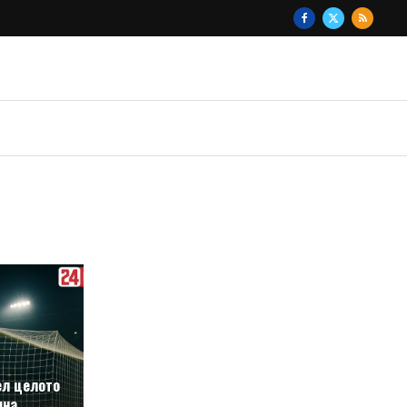
ел целото
шна