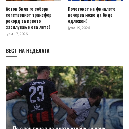
Астон Вила го собори
Почетокот на финалето
сопствениот трансфер
вечерва може да биде
рекорд за првото
одложен!
засилување ова лето!
јули 19, 2026
јули 17, 2026
ВЕСТ НА НЕДЕЛАТА
По еден пенал на двете страни за реми...