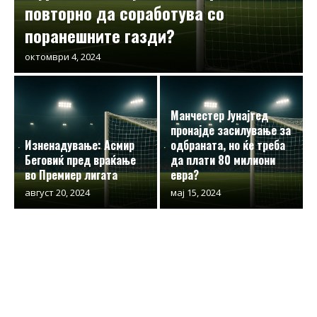
повторно да соработува со
поранешните газди?
октомври 4, 2024
Манчестер Јунајтед
пронајде засилување за
Изненадување: Асмир
одбраната, но ќе треба
Беговиќ пред враќање
да плати 80 милиони
во Премиер лигата
евра?
август 20, 2024
мај 15, 2024