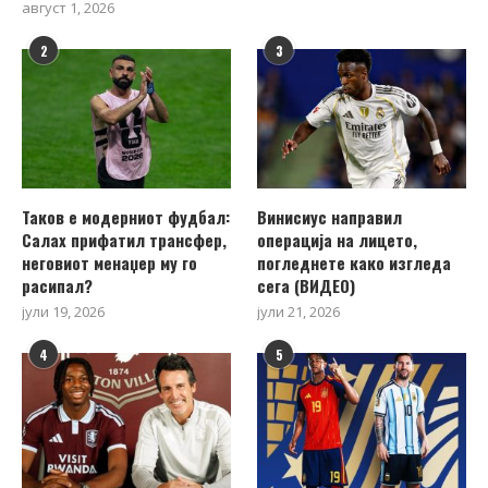
август 1, 2026
2
3
Таков е модерниот фудбал:
Винисиус направил
Салах прифатил трансфер,
операција на лицето,
неговиот менаџер му го
погледнете како изгледа
расипал?
сега (ВИДЕО)
јули 19, 2026
јули 21, 2026
4
5