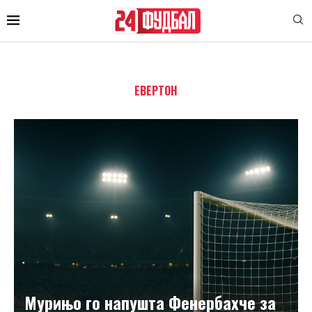
ЕВЕРТОН
Мурињо го напушта Фенербахче за