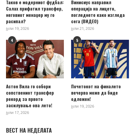
Таков е модерниот фудбал:
Винисиус направил
Салах прифатил трансфер,
операција на лицето,
неговиот менаџер му го
погледнете како изгледа
расипал?
сега (ВИДЕО)
јули 19, 2026
јули 21, 2026
4
5
Астон Вила го собори
Почетокот на финалето
сопствениот трансфер
вечерва може да биде
рекорд за првото
одложен!
засилување ова лето!
јули 19, 2026
јули 17, 2026
ВЕСТ НА НЕДЕЛАТА