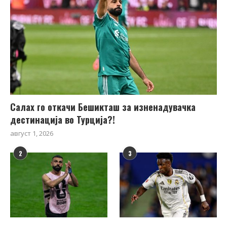
Салах го откачи Бешикташ за изненадувачка
дестинација во Турција?!
август 1, 2026
2
3