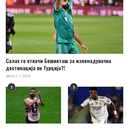
Салах го откачи Бешикташ за изненадувачка
дестинација во Турција?!
август 1, 2026
2
3