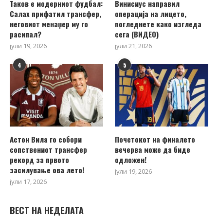
Таков е модерниот фудбал:
Винисиус направил
Салах прифатил трансфер,
операција на лицето,
неговиот менаџер му го
погледнете како изгледа
расипал?
сега (ВИДЕО)
јули 19, 2026
јули 21, 2026
4
5
Астон Вила го собори
Почетокот на финалето
сопствениот трансфер
вечерва може да биде
рекорд за првото
одложен!
засилување ова лето!
јули 19, 2026
јули 17, 2026
ВЕСТ НА НЕДЕЛАТА