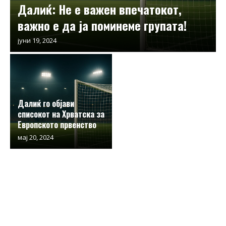
Далиќ: Не е важен впечатокот,
важно е да ја поминеме групата!
јуни 19, 2024
Далиќ го објави
списокот на Хрватска за
Европското првенство
мај 20, 2024