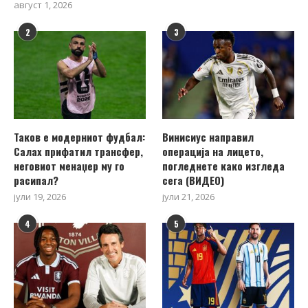
август 1, 2026
2
3
Таков е модерниот фудбал:
Винисиус направил
Салах прифатил трансфер,
операција на лицето,
неговиот менаџер му го
погледнете како изгледа
расипал?
сега (ВИДЕО)
јули 19, 2026
јули 21, 2026
4
5