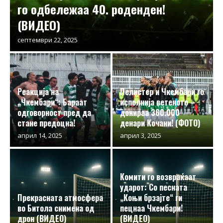
го одбележаа 40. роденден!
(ВИДЕО)
септември 22, 2025
Реакција на
Пелистер и Чкембари го
„Чкембари“: Бараат
исполнија ветеното –
одговорност пред да
донираа 360.000
стане предоцна!
денари Кочани! (ФОТО)
април 14, 2025
април 3, 2025
Комити го возвраќаат
ударот: Со песната
Прекрасната атмосфера
„Коњи брзајте“ ги
во Битола снимена од
пецнаа Чкембари!
дрон (ВИДЕО)
(ВИДЕО)