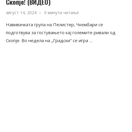
Скопје! (ВИДЕО)
август 14, 2024
0 минути читање
Навивачката група на Пелистер, Чкембари се
подготвува за гостувањето кај големите ривали од
Скопје. Во недела на „Градски“ се игра …