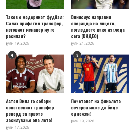
Таков е модерниот фудбал:
Винисиус направил
Салах прифатил трансфер,
операција на лицето,
неговиот менаџер му го
погледнете како изгледа
расипал?
сега (ВИДЕО)
јули 19, 2026
јули 21, 2026
4
5
Астон Вила го собори
Почетокот на финалето
сопствениот трансфер
вечерва може да биде
рекорд за првото
одложен!
засилување ова лето!
јули 19, 2026
јули 17, 2026