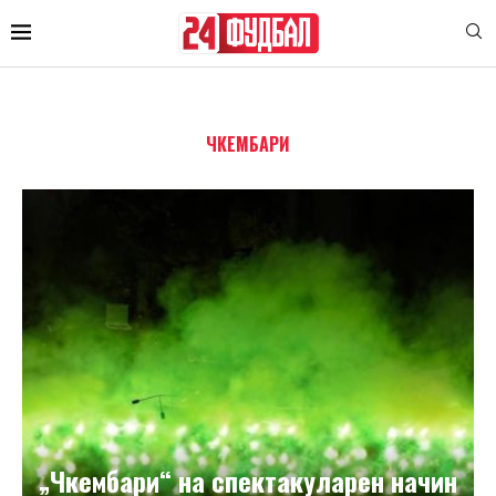
ЧКЕМБАРИ
„Чкембари“ на спектакуларен начин