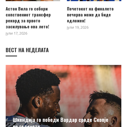
Астон Вила го собори
Почетокот на финалето
сопствениот трансфер
вечерва може да биде
рекорд за првото
одложен!
засилување ова лето!
јули 19, 2026
јули 17, 2026
ВЕСТ НА НЕДЕЛАТА
Шкендија го победи Вардар среде Скопје
во големото...