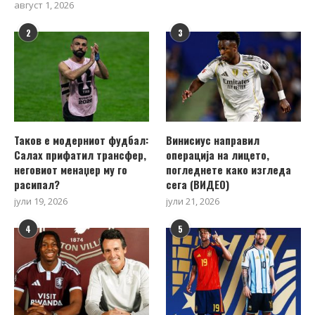
август 1, 2026
2
3
Таков е модерниот фудбал:
Винисиус направил
Салах прифатил трансфер,
операција на лицето,
неговиот менаџер му го
погледнете како изгледа
расипал?
сега (ВИДЕО)
јули 19, 2026
јули 21, 2026
4
5