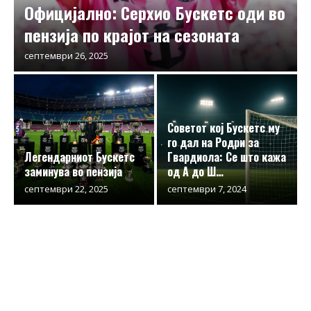
Официјално: Серхио Бускетс оди во
пензија по крајот на сезоната
септември 26, 2025
Советот кој Бускетс му
го дал на Родри за
Легендарниот Бускетс
Гвардиола: Се што кажа
заминува во пензија
од А до Ш…
септември 22, 2025
септември 7, 2024