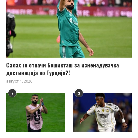
Салах го откачи Бешикташ за изненадувачка
дестинација во Турција?!
август 1, 2026
2
3