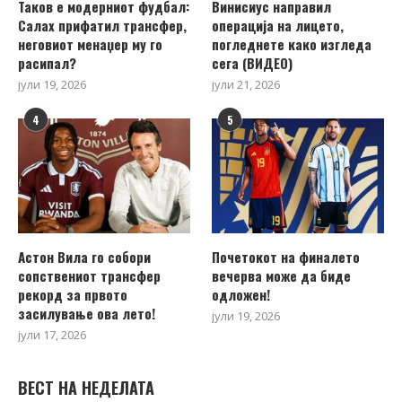
Таков е модерниот фудбал:
Винисиус направил
Салах прифатил трансфер,
операција на лицето,
неговиот менаџер му го
погледнете како изгледа
расипал?
сега (ВИДЕО)
јули 19, 2026
јули 21, 2026
4
5
Астон Вила го собори
Почетокот на финалето
сопствениот трансфер
вечерва може да биде
рекорд за првото
одложен!
засилување ова лето!
јули 19, 2026
јули 17, 2026
ВЕСТ НА НЕДЕЛАТА