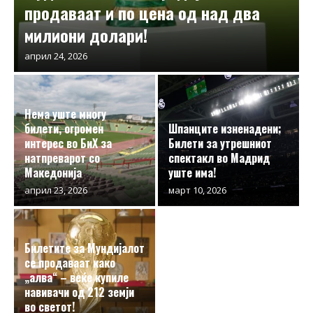
продаваат и по цена од над два
милиони долари!
април 24, 2026
Нема уште многу
билети, огромен
Шпанците изненадени:
интерес во БиХ за
Билети за утрешниот
натпреварот со
спектакл во Мадрид
Македонија
уште има!
април 23, 2026
март 10, 2026
Билетите за Мундијалот
се продаваат како
„алва“ – веќе купиле
навивачи од 212 земји
во светот!