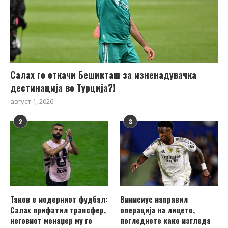
Салах го откачи Бешикташ за изненадувачка
дестинација во Турција?!
август 1, 2026
2
3
Таков е модерниот фудбал:
Винисиус направил
Салах прифатил трансфер,
операција на лицето,
неговиот менаџер му го
погледнете како изгледа