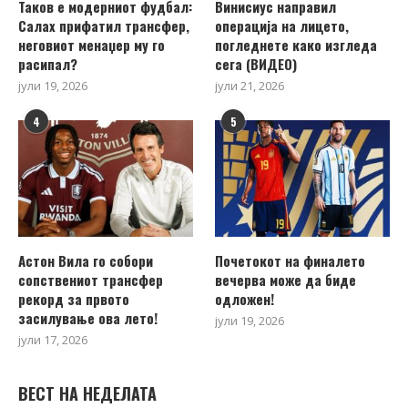
Таков е модерниот фудбал:
Винисиус направил
Салах прифатил трансфер,
операција на лицето,
неговиот менаџер му го
погледнете како изгледа
расипал?
сега (ВИДЕО)
јули 19, 2026
јули 21, 2026
4
5
Астон Вила го собори
Почетокот на финалето
сопствениот трансфер
вечерва може да биде
рекорд за првото
одложен!
засилување ова лето!
јули 19, 2026
јули 17, 2026
ВЕСТ НА НЕДЕЛАТА