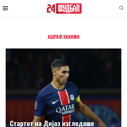
AШРАФ ХАКИМИ
Стартот на Дијаз изгледаше