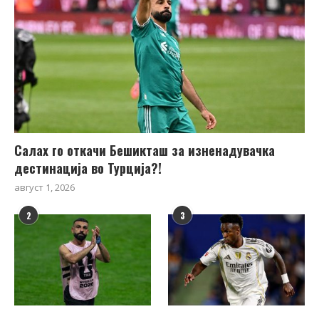
Салах го откачи Бешикташ за изненадувачка
дестинација во Турција?!
август 1, 2026
2
3